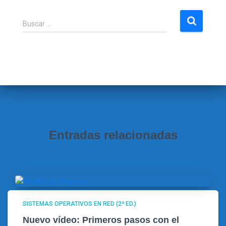
B
Buscar …
u
s
c
a
r
:
Entradas relacionadas
SISTEMAS OPERATIVOS EN RED (2ª ED.)
Nuevo vídeo: Primeros pasos con el