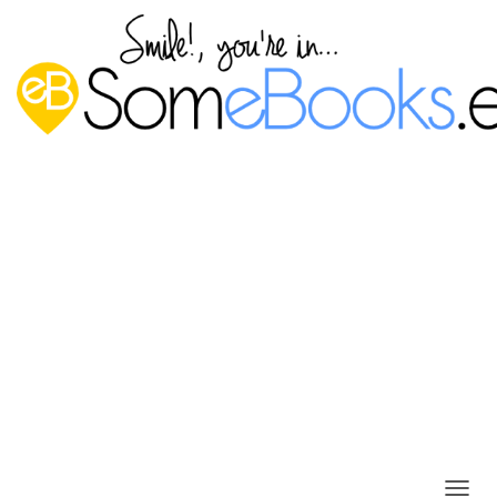
Crear puntos de restauración en
Ubuntu 14.04 LTS con TimeShift
Publicado por
P. Ruiz
en
5 octubre, 2015
De forma predeterminada,
Ubuntu 14.04 LTS
no dispone de