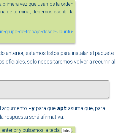
la primera vez que usamos la orden
na de terminal, debemos escribir la
anterior, estamos listos para instalar el paquete
s oficiales, solo necesitaremos volver a recurrir al
al argumento
-y
para que
apt
asuma que, para
la respuesta será afirmativa.
 anterior y pulsamos la tecla
.
Intro