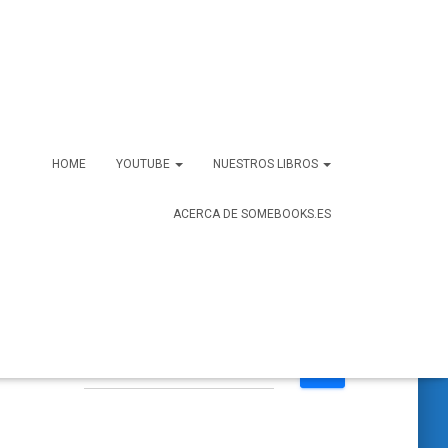
HOME
YOUTUBE
NUESTROS LIBROS
ACERCA DE SOMEBOOKS.ES
B
Buscar …
u
s
c