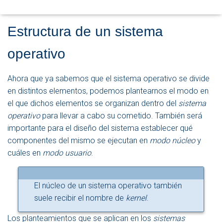
D
E
N
Estructura de un sistema
A
V
operativo
E
G
A
Ahora que ya sabemos que el sistema operativo se divide
C
en distintos elementos, podemos plantearnos el modo en
I
Ó
el que dichos elementos se organizan dentro del
sistema
N
operativo
para llevar a cabo su cometido. También será
importante para el diseño del sistema establecer qué
componentes del mismo se ejecutan en
modo núcleo
y
cuáles en
modo usuario
.
El núcleo de un sistema operativo también
suele recibir el nombre de
kernel
.
Los planteamientos que se aplican en los
sistemas