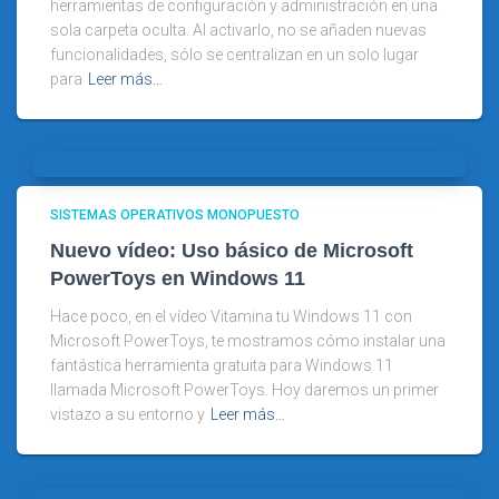
herramientas de configuración y administración en una
sola carpeta oculta. Al activarlo, no se añaden nuevas
funcionalidades, sólo se centralizan en un solo lugar
para
Leer más…
SISTEMAS OPERATIVOS MONOPUESTO
Nuevo vídeo: Uso básico de Microsoft
PowerToys en Windows 11
Hace poco, en el vídeo Vitamina tu Windows 11 con
Microsoft PowerToys, te mostramos cómo instalar una
fantástica herramienta gratuita para Windows 11
llamada Microsoft PowerToys. Hoy daremos un primer
vistazo a su entorno y
Leer más…