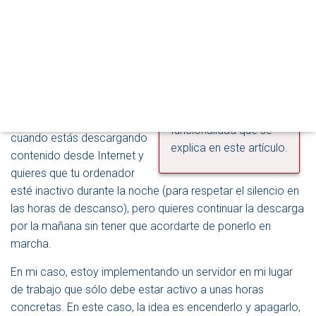
Se me ocurren muchas
M
O
situaciones en las que
D
puedes necesitar que tu
O
No todas las placas
ordenador se ponga en
D
base de los
E
marcha de forma
ordenadores dan
N
automática a una hora
A
soporte a la
determinada. Por ejemplo,
V
funcionalidad que se
E
cuando estás descargando
explica en este artículo.
G
contenido desde Internet y
A
quieres que tu ordenador
C
I
esté inactivo durante la noche (para respetar el silencio en
Ó
las horas de descanso), pero quieres continuar la descarga
N
por la mañana sin tener que acordarte de ponerlo en
marcha.
En mi caso, estoy implementando un servidor en mi lugar
de trabajo que sólo debe estar activo a unas horas
concretas. En este caso, la idea es encenderlo y apagarlo,