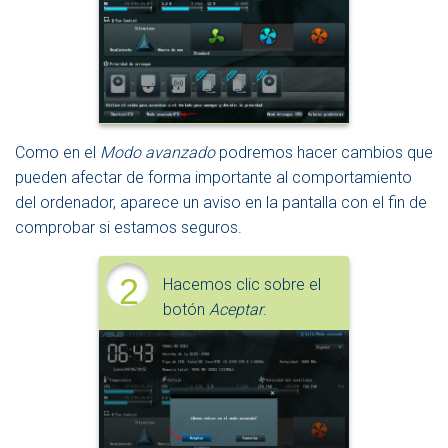
Como en el
Modo avanzado
podremos hacer cambios que
pueden afectar de forma importante al comportamiento
del ordenador, aparece un aviso en la pantalla con el fin de
comprobar si estamos seguros.
2
Hacemos clic sobre el
botón
Aceptar
.