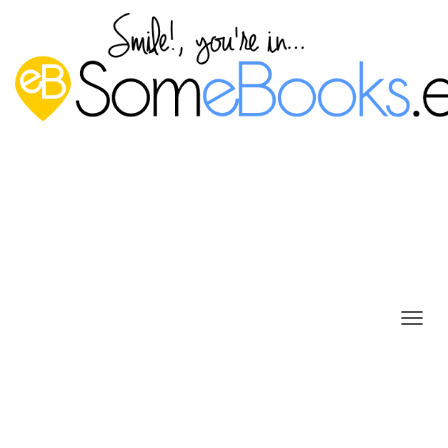
Arrancar el ordenador
C
A
automáticamente a una hora
M
concreta
B
I
Publicado por
P. Ruiz
en
9 abril, 2015
A
R