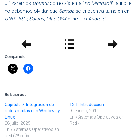
utilizaremos
Ubuntu
como sistema “
no Microsoft
”, aunque
no debemos olvidar que
Samba
se encuentra también en
UNIX
,
BSD
,
Solaris
,
Mac OSX
e incluso
Android
.
Compártelo:
Relacionado
Capítulo 7: Integración de
12.1. Introducción
redes mixtas con Windows y
9 febrero, 2014
Linux
En «Sistemas Operativos en
28 julio, 2025
Red»
En «Sistemas Operativos en
Red (2ª ed.)»