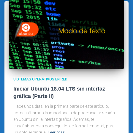
SISTEMAS OPERATIVOS EN RED
Iniciar Ubuntu 18.04 LTS sin interfaz
gráfica (Parte II)
Hace unos días, en la primera parte de este artículo,
comentábamos la importancia de poder iniciar sesión
en Ubuntu sin la interfaz gráfica. Además, te
enseñábamos a conseguirlo, de forma temporal, para
un solo arranque.
Leer más…