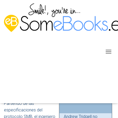
C
A
M
B
I
A
12.2. ¿Qué es Samba?
R
M
Publicado por
P. Ruiz
en
9 febrero, 2014
O
D
Partiendo de las
O
especificaciones del
D
E
protocolo SMB, el ingeniero
Andrew Tridgell no