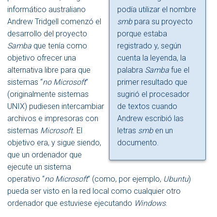
N
informático australiano
podía utilizar el nombre
A
Andrew Tridgell comenzó el
smb
para su proyecto
V
desarrollo del proyecto
porque estaba
E
G
Samba
que tenía como
registrado y, según
A
objetivo ofrecer una
cuenta la leyenda, la
C
alternativa libre para que
palabra
Samba
fue el
I
Ó
sistemas “
no Microsoft
”
primer resultado que
N
(originalmente sistemas
sugirió el procesador
UNIX) pudiesen intercambiar
de textos cuando
archivos e impresoras con
Andrew escribió las
sistemas
Microsoft
. El
letras
smb
en un
objetivo era, y sigue siendo,
documento.
que un ordenador que
ejecute un sistema
operativo “
no Microsoft
” (como, por ejemplo,
Ubuntu
)
pueda ser visto en la red local como cualquier otro
ordenador que estuviese ejecutando
Windows
.