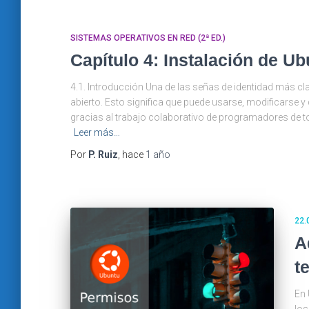
SISTEMAS OPERATIVOS EN RED (2ª ED.)
Capítulo 4: Instalación de Ub
4.1. Introducción Una de las señas de identidad más c
abierto. Esto significa que puede usarse, modificarse y
gracias al trabajo colaborativo de programadores de t
Leer más…
Por
P. Ruiz
, hace
1 año
22.
A
t
En 