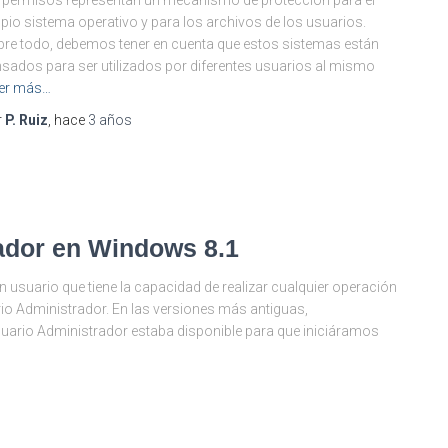
 permisos representan un mecanismo de protección para el
pio sistema operativo y para los archivos de los usuarios.
re todo, debemos tener en cuenta que estos sistemas están
sados para ser utilizados por diferentes usuarios al mismo
er más…
r
P. Ruiz
, hace
3 años
rador en Windows 8.1
suario que tiene la capacidad de realizar cualquier operación
rio Administrador. En las versiones más antiguas,
suario Administrador estaba disponible para que iniciáramos