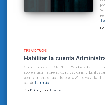
los
pro
Sob
pen
Le
Po
TIPS AND TRICKS
Habilitar la cuenta Administ
Como en el caso de GNU/Linux, Windows dispone de un u
sobre el sistema operativo, incluso dañarlo. Es el usua
concretamente en las anteriores a Windows Vista, el u
sesión
Leer más…
Por
P. Ruiz
, hace
11 años