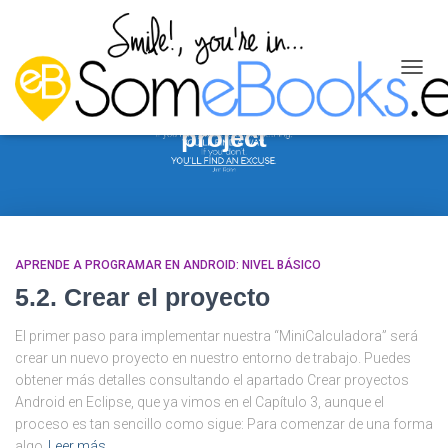
CAMB
MODO
DE
project
NAVEG
APRENDE A PROGRAMAR EN ANDROID: NIVEL BÁSICO
5.2. Crear el proyecto
El primer paso para implementar nuestra “MiniCalculadora” será
crear un nuevo proyecto en nuestro entorno de trabajo. Puedes
obtener más detalles consultando el apartado Crear proyectos
Android en Eclipse, que ya vimos en el Capítulo 3, aunque el
proceso es tan sencillo como sigue: Para comenzar de una forma
algo
Leer más…