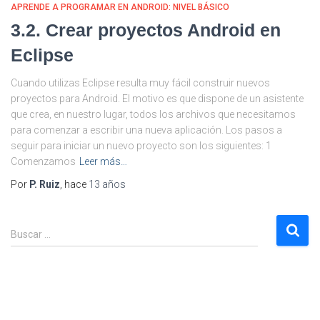
APRENDE A PROGRAMAR EN ANDROID: NIVEL BÁSICO
3.2. Crear proyectos Android en
Eclipse
Cuando utilizas Eclipse resulta muy fácil construir nuevos
proyectos para Android. El motivo es que dispone de un asistente
que crea, en nuestro lugar, todos los archivos que necesitamos
para comenzar a escribir una nueva aplicación. Los pasos a
seguir para iniciar un nuevo proyecto son los siguientes: 1
Comenzamos
Leer más…
Por
P. Ruiz
, hace
13 años
B
Buscar …
u
s
c
a
r