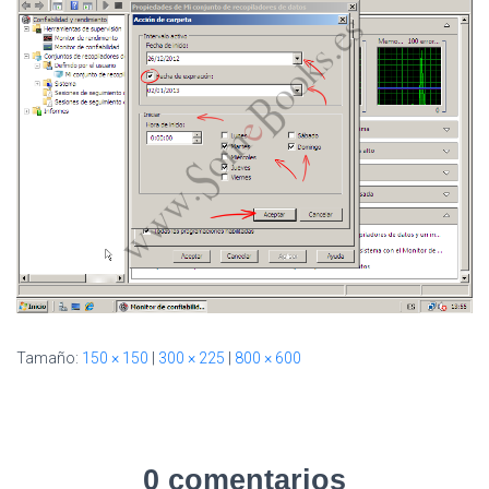
I
Ó
N
Tamaño:
150 × 150
|
300 × 225
|
800 × 600
0 comentarios