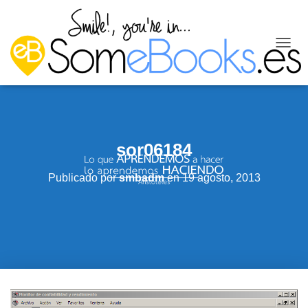
C
A
M
B
I
A
R
sor06184
M
O
D
Publicado por
smbadm
en
19 agosto, 2013
O
D
E
N
A
V
E
G
A
C