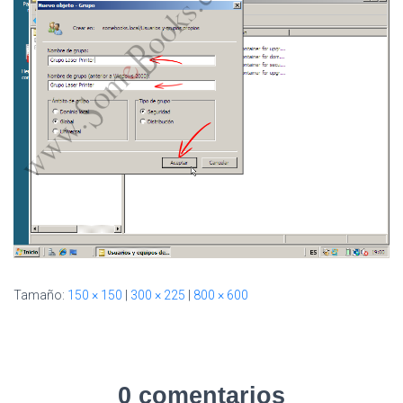
I
Ó
N
Tamaño:
150 × 150
|
300 × 225
|
800 × 600
0 comentarios