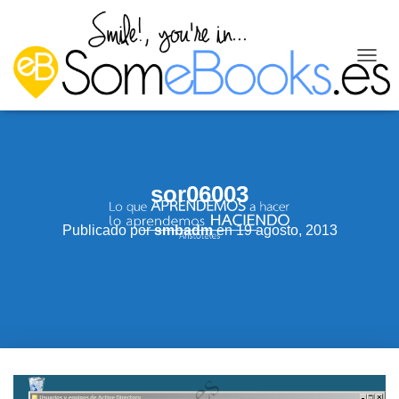
C
A
M
B
I
A
R
sor06003
M
O
D
Publicado por
smbadm
en
19 agosto, 2013
O
D
E
N
A
V
E
G
A
C