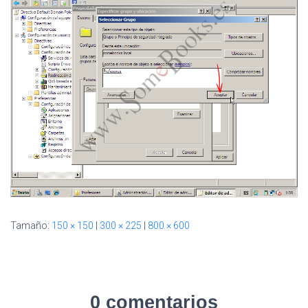
I
Ó
N
Tamaño:
150 × 150
|
300 × 225
|
800 × 600
0 comentarios