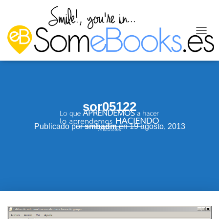
C
A
M
B
I
A
R
sor05122
M
O
D
Publicado por
smbadm
en
19 agosto, 2013
O
D
E
N
A
V
E
G
A
C