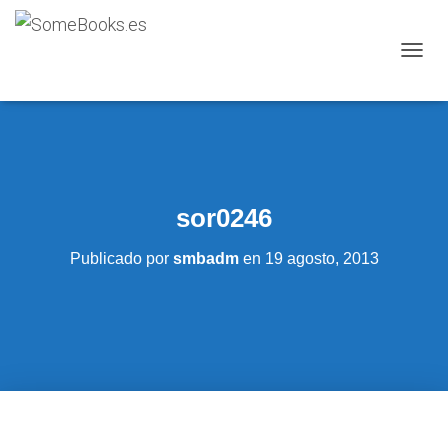
C
A
M
B
I
A
R
M
sor0246
O
D
O
Publicado por
smbadm
en
19 agosto, 2013
D
E
N
A
V
E
G
A
C
I