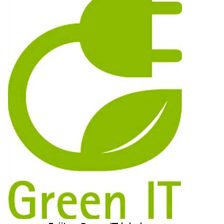
I
Ó
N