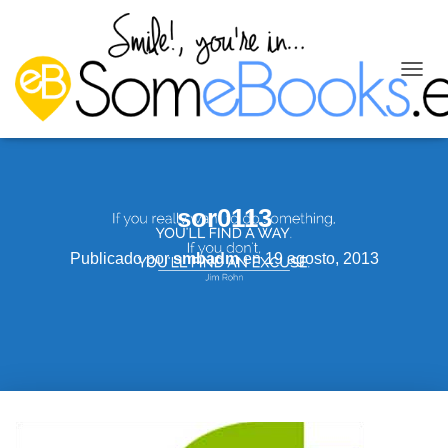
C
A
M
B
I
A
R
sor0113
M
O
D
Publicado por
smbadm
en
19 agosto, 2013
O
D
E
N
A
V
E
G
A
C