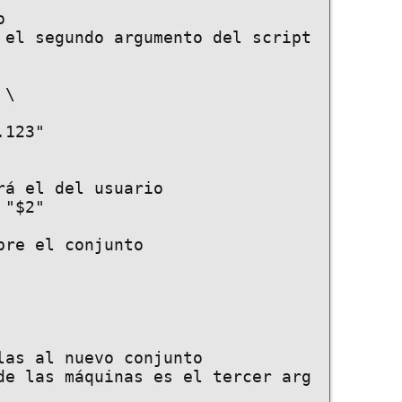


 el segundo argumento del script

\

á el del usuario

"$2"

re el conjunto

as al nuevo conjunto

de las máquinas es el tercer arg