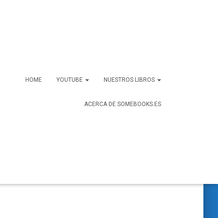
HOME
YOUTUBE
NUESTROS LIBROS
ACERCA DE SOMEBOOKS.ES
B
Buscar …
u
s
c
a