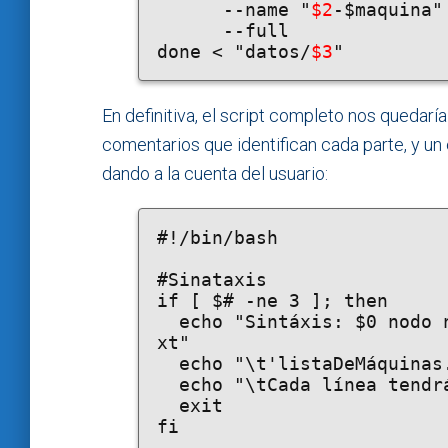
      --name "
$2
-$maquina" 
      --full

done < "datos/
$3
"
En definitiva, el script completo nos quedar
comentarios que identifican cada parte, y u
dando a la cuenta del usuario:
#!/bin/bash

#Sinataxis

if [ $# -ne 3 ]; then

  echo "Sintáxis: $0 nodo nombreDeAlumno listaDeMáquinas.t
xt"

  echo "\t'listaDeMáquinas.txt' es un archivo de texto"

  echo "\tCada línea tendrá NombrePlantilla,NombreMáquina"

  exit

fi
