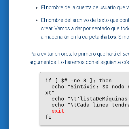
El nombre de la cuenta de usuario que 
El nombre del archivo de texto que con
crear. Vamos a dar por sentado que to
almacenarán en la carpeta
datos
. Si n
Para evitar errores, lo primero que hará el
scr
argumentos. Lo haremos con el siguiente có
if [ $# -ne 3 ]; then

  echo "Sintáxis: $0 nodo nombreDeAlumno listaDeMáquinas.t
xt"

  echo "\t'listaDeMáquinas.txt' es un archivo de texto"

  echo "\tCada línea tendrá NombrePlantilla,NombreMáquina"

exit
fi