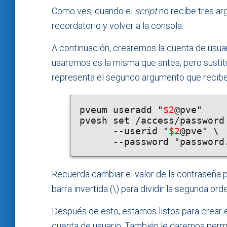
Como ves, cuando el
script
no recibe tres ar
recordatorio y volver a la consola.
A continuación, crearemos la cuenta de usuar
usaremos es la misma que antes, pero sustit
representa el segundo argumento que recib
pveum useradd "
$2
@pve"

pvesh set /access/password 
      --userid "
$2
@pve" \

      --password "passwor
Recuerda cambiar el valor de la contraseña 
barra invertida (\) para dividir la segunda ord
Después de esto, estamos listos para crear 
cuenta de usuario. También le daremos permi