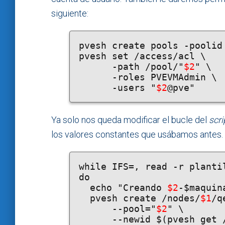
siguiente:
pvesh create pools -poolid
pvesh set /access/acl \

      -path /pool/"
$2
" \

      -roles PVEVMAdmin \

      -users "
$2
@pve"
Ya solo nos queda modificar el bucle del
scri
los valores constantes que usábamos antes.
while IFS=, read -r plantil
do

  echo "Creando 
$2
-$maquin
  pvesh create /nodes/
$1
/q
      --pool="
$2
" \

      --newid $(pvesh get /cluster/nextid) \
