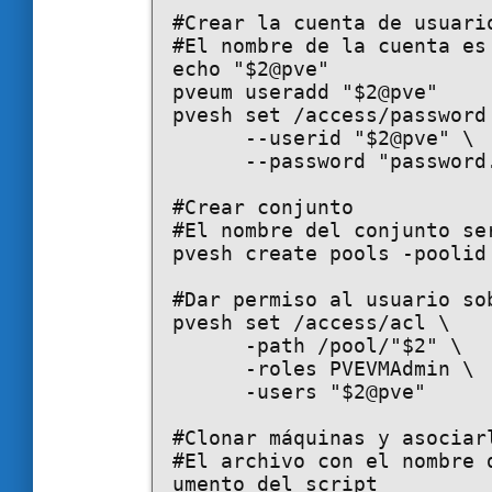
#Crear la cuenta de usuario
#El nombre de la cuenta es
echo "$2@pve"

pveum useradd "$2@pve"

pvesh set /access/password 
      --userid "$2@pve" \

      --password "password.123"

#Crear conjunto

#El nombre del conjunto ser
pvesh create pools -poolid 
#Dar permiso al usuario sob
pvesh set /access/acl \

      -path /pool/"$2" \

      -roles PVEVMAdmin \

      -users "$2@pve"

#Clonar máquinas y asociarl
#El archivo con el nombre 
umento del script
