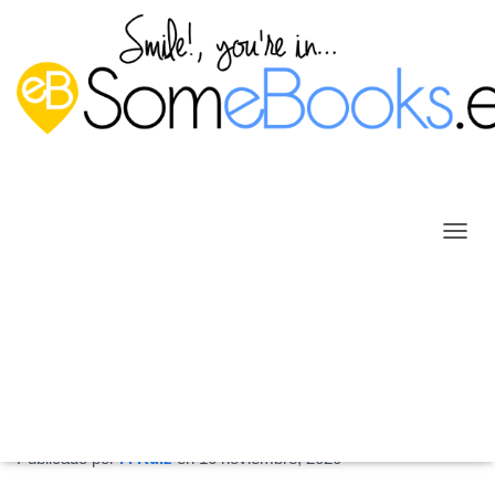
C
A
M
B
I
Reutilizar filtros personalizados
A
R
en el Visor de eventos de
M
O
Windows Server 2019
D
Publicado por
P. Ruiz
en
16 noviembre, 2020
O
D