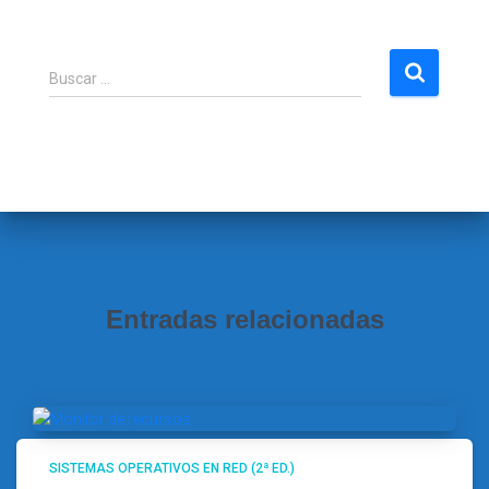
B
Buscar …
u
s
c
a
r
:
Entradas relacionadas
SISTEMAS OPERATIVOS EN RED (2ª ED.)