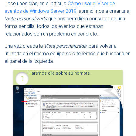
E
Hace unos días, en el artículo
Cómo usar el Visor de
N
eventos de Windows Server 2019
, aprendimos a crear una
A
Vista personalizada
que nos permitiera consultar, de una
V
E
forma sencilla, todos los eventos que estaban
G
relacionados con un problema en concreto.
A
C
Una vez creada la
Vista personalizada
, para volver a
I
utilizarla en el mismo equipo sólo tenemos que buscarla en
Ó
N
el panel de la izquierda.
Haremos clic sobre su nombre.