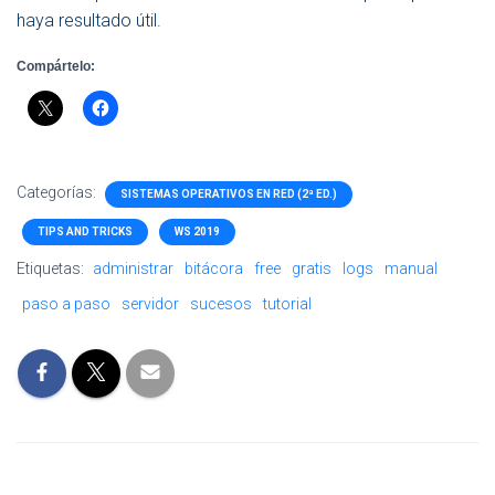
haya resultado útil.
Compártelo:
Categorías:
SISTEMAS OPERATIVOS EN RED (2ª ED.)
TIPS AND TRICKS
WS 2019
Etiquetas:
administrar
bitácora
free
gratis
logs
manual
paso a paso
servidor
sucesos
tutorial