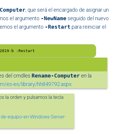
Computer
, que será el encargado de asignar un
remos el argumento
-NewName
seguido del nuevo
remos el argumento
-Restart
para reiniciar el
2019-b -Restart
nes del cmdles
Rename-Computer
en la
com/es-es/library/hh849792.aspx
.
s la orden y pulsamos la tecla