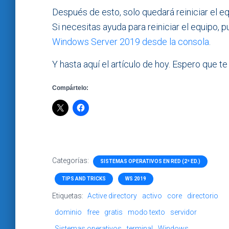
Después de esto, solo quedará reiniciar el e
Si necesitas ayuda para reiniciar el equipo, 
Windows Server 2019 desde la consola
.
Y hasta aquí el artículo de hoy. Espero que te
Compártelo:
Categorías:
SISTEMAS OPERATIVOS EN RED (2ª ED.)
TIPS AND TRICKS
WS 2019
Etiquetas:
Active directory
activo
core
directorio
dominio
free
gratis
modo texto
servidor
Sistemas operativos
terminal
Windows