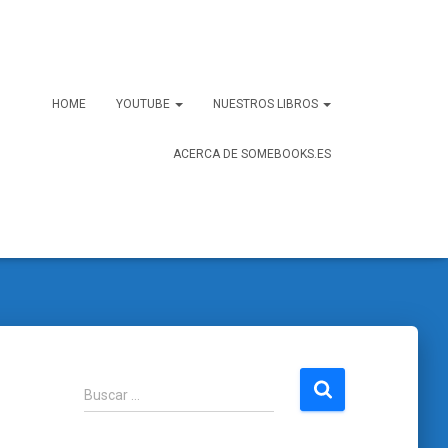
HOME
YOUTUBE
NUESTROS LIBROS
ACERCA DE SOMEBOOKS.ES
B
Buscar …
u
s