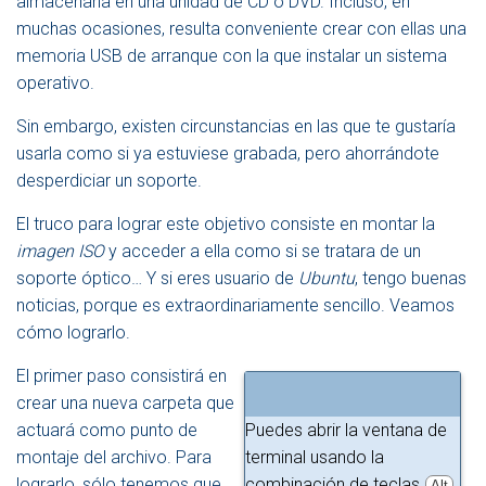
almacenarla en una unidad de CD o DVD. Incluso, en
A
muchas ocasiones, resulta conveniente crear con ellas una
V
E
memoria USB de arranque con la que instalar un sistema
G
operativo.
A
C
Sin embargo, existen circunstancias en las que te gustaría
I
usarla como si ya estuviese grabada, pero ahorrándote
Ó
N
desperdiciar un soporte.
El truco para lograr este objetivo consiste en montar la
imagen ISO
y acceder a ella como si se tratara de un
soporte óptico… Y si eres usuario de
Ubuntu
, tengo buenas
noticias, porque es extraordinariamente sencillo. Veamos
cómo lograrlo.
El primer paso consistirá en
crear una nueva carpeta que
actuará como punto de
Puedes abrir la ventana de
montaje del archivo. Para
terminal usando la
lograrlo, sólo tenemos que
combinación de teclas
Alt