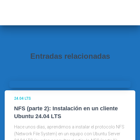
s
c
a
r
:
Entradas relacionadas
24.04 LTS
NFS (parte 2): Instalación en un cliente
Ubuntu 24.04 LTS
Hace unos días, aprendimos a instalar el protocolo NFS
(Network File System) en un equipo con Ubuntu Server