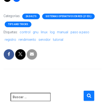
Categorías:
24.04 LTS
SISTEMAS OPERATIVOS EN RED (2ª ED.)
TIPS AND TRICKS
Etiquetas:
control
gnu
linux
log
manual
paso a paso
registro
rendimiento
servidor
tutorial
B
u