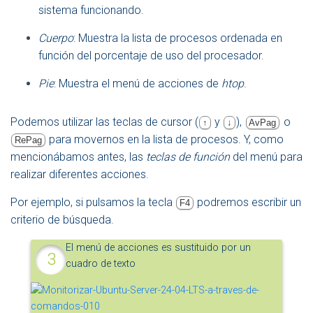
sistema funcionando.
Cuerpo
: Muestra la lista de procesos ordenada en
función del porcentaje de uso del procesador.
Pie
: Muestra el menú de acciones de
htop
.
Podemos utilizar las teclas de cursor (
y
),
o
↑
↓
AvPag
para movernos en la lista de procesos. Y, como
RePag
mencionábamos antes, las
teclas de función
del menú para
realizar diferentes acciones.
Por ejemplo, si pulsamos la tecla
podremos escribir un
F4
criterio de búsqueda.
El menú de acciones es sustituido por un
cuadro de texto