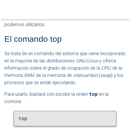
Para todos estos casos, existen dos comandos, muy
O
sencillos, que pueden sacarnos de la mayoría de nuestras
D
E
dudas. Me refiero a
top
y
htop
. Y hoy veremos cómo
N
podemos utilizarlos.
A
V
El comando top
E
G
A
Se trata de un comando del sistema que viene incorporado
C
I
en la mayoría de las distribuciones
GNU/Linux
y ofrece
Ó
información sobre el grado de ocupación de la
CPU
, de la
N
memoria
RAM
, de la memoria de
intercambio
(
swap
) y los
procesos que se están ejecutando.
Para usarlo, bastará con escribir la orden
top
en la
consola:
top