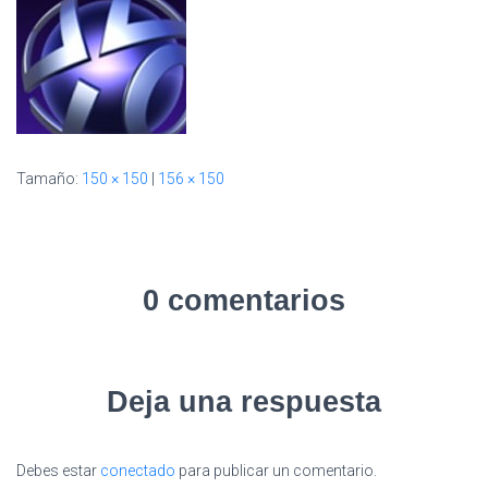
I
Ó
N
Tamaño:
150 × 150
|
156 × 150
0 comentarios
Deja una respuesta
Debes estar
conectado
para publicar un comentario.