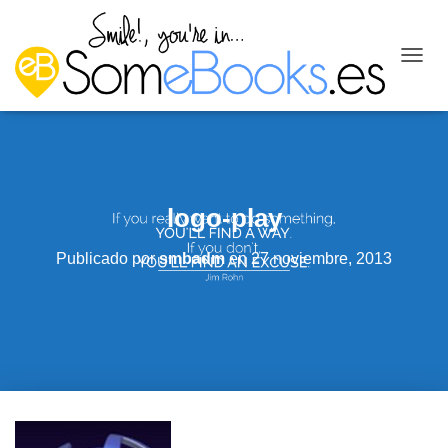
C
A
M
B
I
A
R
M
logo-play
O
D
Publicado por
smbadm
en
27 noviembre, 2013
O
D
E
N
A
V
E
G
A
C