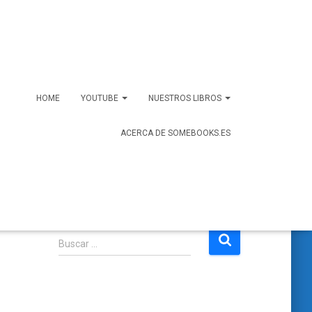
HOME
YOUTUBE
NUESTROS LIBROS
ACERCA DE SOMEBOOKS.ES
B
Buscar …
u
s
c
a