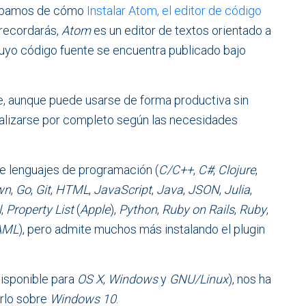
lábamos de cómo
Instalar Atom, el editor de código
recordarás,
Atom
es un editor de textos orientado a
cuyo código fuente se encuentra publicado bajo
ue, aunque puede usarse de forma productiva sin
alizarse por completo según las necesidades
e lenguajes de programación (
C/C++
,
C#
,
Clojure
,
wn
,
Go
,
Git
,
HTML
,
JavaScript
,
Java
,
JSON
,
Julia
,
l
,
Property List
(
Apple
),
Python
,
Ruby on Rails
,
Ruby
,
AML
), pero admite muchos más instalando el plugin
isponible para
OS X
,
Windows
y
GNU/Linux
), nos ha
arlo sobre
Windows 10
.