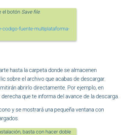
e el botón
Save file
.
zarte hasta la carpeta donde se almacenen
lic sobre el archivo que acabas de descargar.
itirán abrirlo directamente. Por ejemplo, en
or derecha que te informa del avance de la descarga.
icono y se mostrará una pequeña ventana con
argados.
nstalación, basta con hacer doble