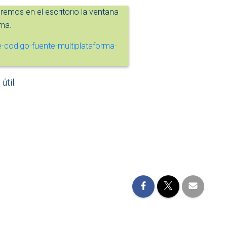
emos en el escritorio la ventana
ama.
útil.