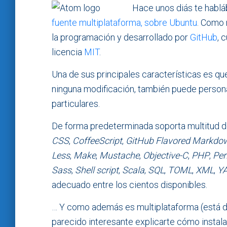
Hace unos diás te hab
fuente multiplataforma, sobre Ubuntu
. Como 
la programación y desarrollado por
GitHub
, 
licencia
MIT
.
Una de sus principales características es q
ninguna modificación, también puede person
particulares.
De forma predeterminada soporta multitud d
CSS
,
CoffeeScript
,
GitHub Flavored Markdo
Less
,
Make
,
Mustache
,
Objective-C
,
PHP
,
Per
Sass
,
Shell script
,
Scala
,
SQL
,
TOML
,
XML
,
Y
adecuado entre los cientos disponibles.
… Y como además es multiplataforma (está d
parecido interesante explicarte cómo instal