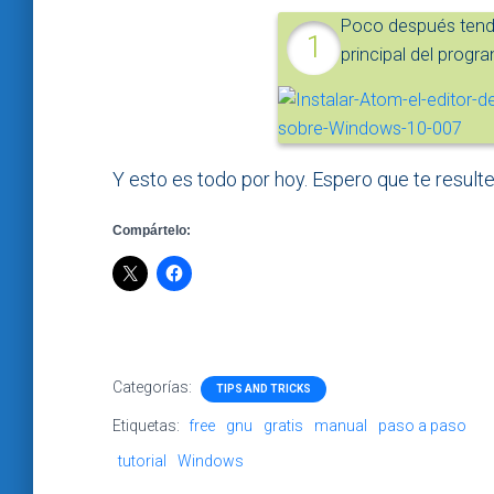
Poco después tendr
principal del progr
Y esto es todo por hoy. Espero que te resulte 
Compártelo:
Categorías:
TIPS AND TRICKS
Etiquetas:
free
gnu
gratis
manual
paso a paso
tutorial
Windows