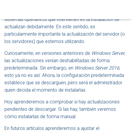
Una de las primeras tareas que debe hacer todo
O
D
administrador de una red es asegurarse de que los
E
sistemas operativos que intervienen en la instalación se
N
actualizan debidamente. En este sentido, es
A
V
particularmente importante la actualización del servidor (o
E
los servidores) que estemos utilizando.
G
A
Curiosamente, en versiones anteriores de
Windows Server
,
C
las actualizaciones venían deshabilitadas de forma
I
Ó
predeterminada. Sin embargo, en
Windows Server 2016
,
N
esto ya no es así. Ahora, la configuración predeterminada
establece que se descarguen, pero será el administrador
quien decida el momento de instalarlas.
Hoy aprenderemos a comprobar si hay actualizaciones
pendientes de descargar. Si las hay, también veremos
cómo instalarlas de forma manual.
En futuros artículos aprenderemos a ajustar el