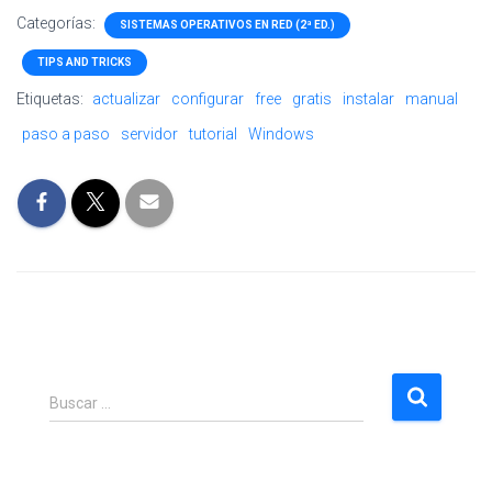
Categorías:
SISTEMAS OPERATIVOS EN RED (2ª ED.)
TIPS AND TRICKS
Etiquetas:
actualizar
configurar
free
gratis
instalar
manual
paso a paso
servidor
tutorial
Windows
B
Buscar …
u
s
c
a