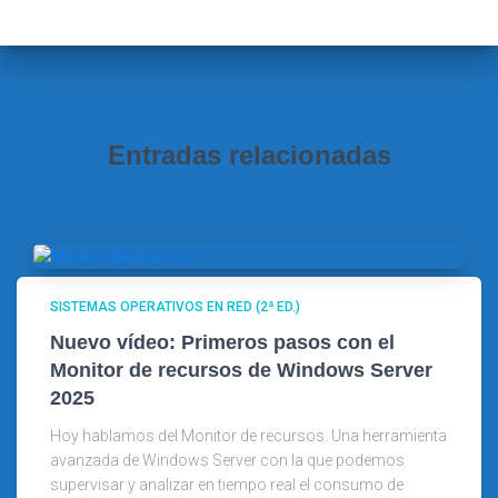
r
:
Entradas relacionadas
SISTEMAS OPERATIVOS EN RED (2ª ED.)
Nuevo vídeo: Primeros pasos con el
Monitor de recursos de Windows Server
2025
Hoy hablamos del Monitor de recursos. Una herramienta
avanzada de Windows Server con la que podemos
supervisar y analizar en tiempo real el consumo de