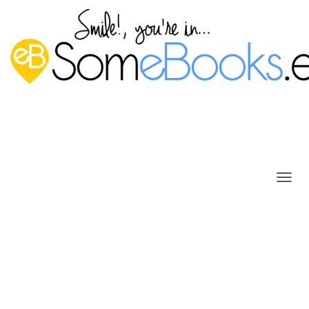
C
A
M
Instalar actualizaciones en
B
I
Windows Server 2016 con GUI
A
(Parte 1)
R
M
Publicado por
P. Ruiz
en
25 noviembre, 2016
O
D