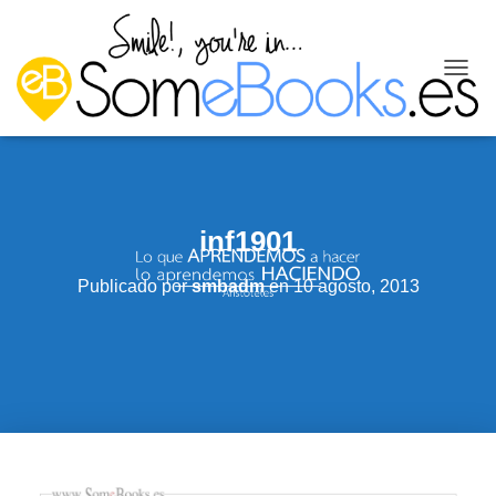
C
A
M
B
I
A
R
M
inf1901
O
D
Publicado por
smbadm
en
10 agosto, 2013
O
D
E
N
A
V
E
G
A
C