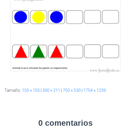
I
Ó
N
Tamaño:
150 × 150
|
300 × 211
|
750 × 530
|
1754 × 1239
0 comentarios