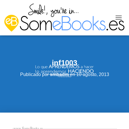
C
A
M
B
I
A
R
M
inf1003
O
D
Publicado por
smbadm
en
10 agosto, 2013
O
D
E
N
A
V
E
G
A
C