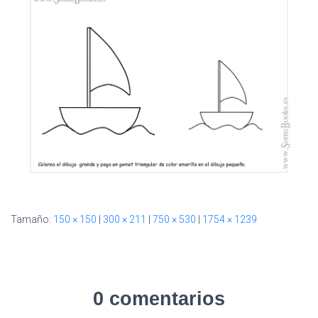
I
Ó
N
Tamaño:
150 × 150
|
300 × 211
|
750 × 530
|
1754 × 1239
0 comentarios