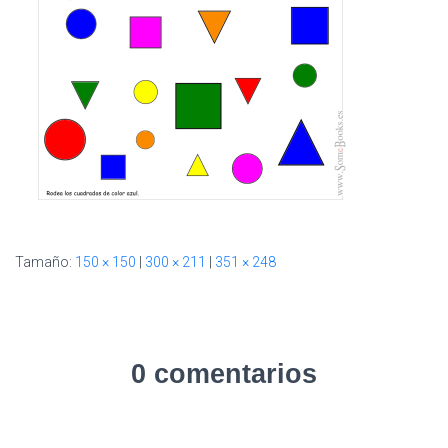
I
Ó
N
Tamaño:
150 × 150
|
300 × 211
|
351 × 248
0 comentarios