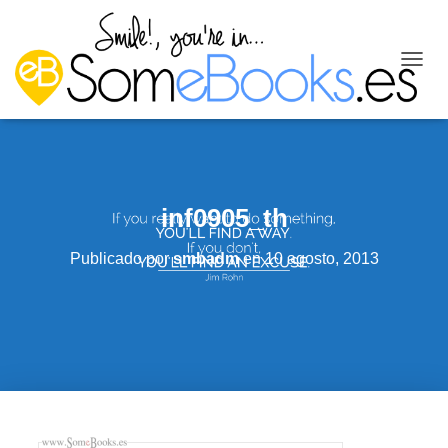
C
A
M
B
I
A
R
M
inf0905_th
O
D
Publicado por
smbadm
en
10 agosto, 2013
O
D
E
N
A
V
E
G
A
C