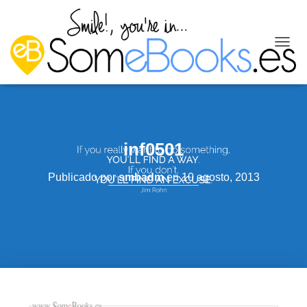
C
A
M
B
I
A
R
M
inf0501
O
D
Publicado por
smbadm
en
10 agosto, 2013
O
D
E
N
A
V
E
G
A
C