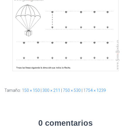
I
Ó
N
Tamaño:
150 × 150
|
300 × 211
|
750 × 530
|
1754 × 1239
0 comentarios