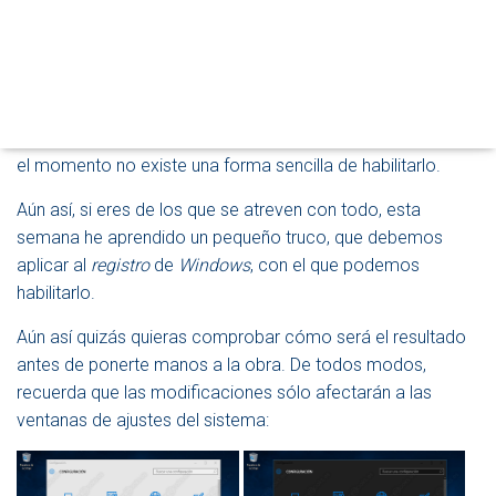
Las barras de título, los fondos de las ventanas, … parece
O
D
todo un poco… no sé, tal vez aburrido.
O
D
Lo extraño es que
Microsoft
tiene un tema oscuro
E
alternativo para las opciones de configuración del sistema.
N
Sin embargo, no parecen estar convencidos del todo y, por
A
V
el momento no existe una forma sencilla de habilitarlo.
E
G
Aún así, si eres de los que se atreven con todo, esta
A
semana he aprendido un pequeño truco, que debemos
C
aplicar al
registro
de
Windows
, con el que podemos
I
Ó
habilitarlo.
N
Aún así quizás quieras comprobar cómo será el resultado
antes de ponerte manos a la obra. De todos modos,
recuerda que las modificaciones sólo afectarán a las
ventanas de ajustes del sistema: