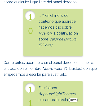
sobre cualquier lugar libre del panel derecho.
1
… Y, en el menú de
contexto que aparece,
hacemos clic sobre
0
Nuevo
y, a continuación,
sobre
Valor de
DWORD
(32 bits)
.
Como antes, aparecerá en el panel derecho una nueva
entrada con el nombre
Nuevo valor #1
. Bastará con que
empecemos a escribir para sustituirlo.
1
Escribimos
AppsUseLightTheme
y
pulsamos la tecla
.
Intro
1