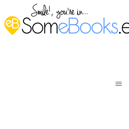
C
Habilitar el tema oscuro que hay
A
M
oculto en Windows 10
B
I
Publicado por
P. Ruiz
en
22 junio, 2016
A
R
¿No os parece que
Windows 10
es demasiado… blanco?
M