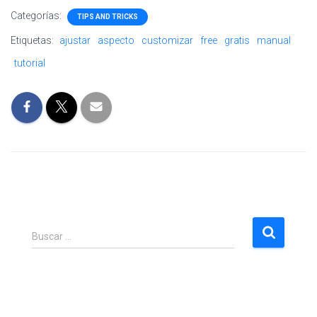
Categorías:
TIPS AND TRICKS
Etiquetas:
ajustar
aspecto
customizar
free
gratis
manual
tutorial
B
Buscar …
u
s
c
a
r