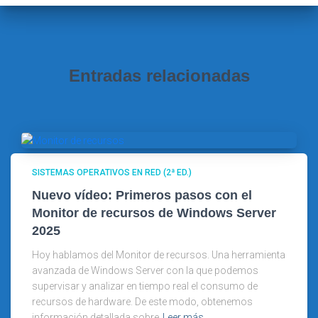
:
Entradas relacionadas
SISTEMAS OPERATIVOS EN RED (2ª ED.)
Nuevo vídeo: Primeros pasos con el
Monitor de recursos de Windows Server
2025
Hoy hablamos del Monitor de recursos. Una herramienta
avanzada de Windows Server con la que podemos
supervisar y analizar en tiempo real el consumo de
recursos de hardware. De este modo, obtenemos
información detallada sobre
Leer más…