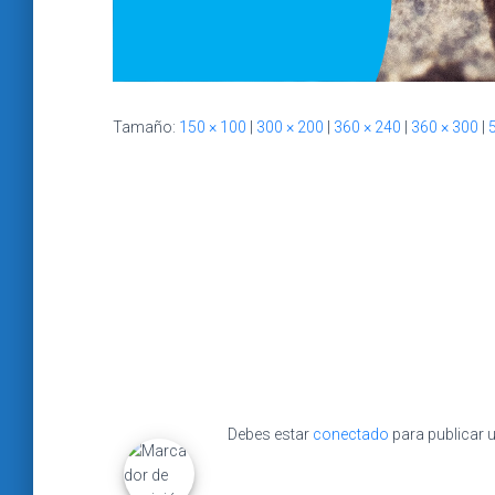
Tamaño:
150 × 100
|
300 × 200
|
360 × 240
|
360 × 300
|
Debes estar
conectado
para publicar 