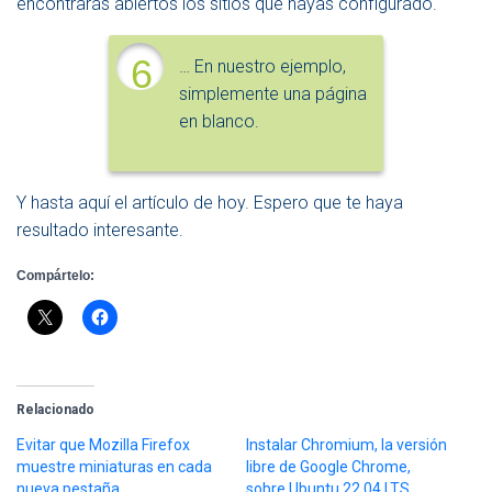
encontrarás abiertos los sitios que hayas configurado.
6
… En nuestro ejemplo,
simplemente una página
en blanco.
Y hasta aquí el artículo de hoy. Espero que te haya
resultado interesante.
Compártelo:
Relacionado
Evitar que Mozilla Firefox
Instalar Chromium, la versión
muestre miniaturas en cada
libre de Google Chrome,
nueva pestaña
sobre Ubuntu 22.04 LTS