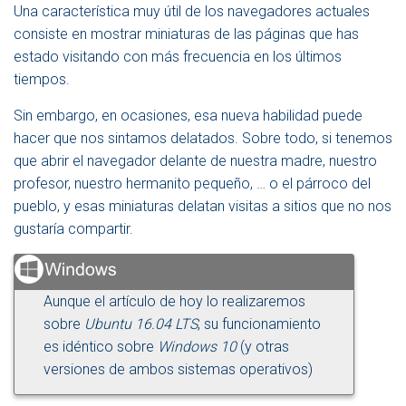
Una característica muy útil de los navegadores actuales
E
N
consiste en mostrar miniaturas de las páginas que has
A
estado visitando con más frecuencia en los últimos
V
tiempos.
E
G
Sin embargo, en ocasiones, esa nueva habilidad puede
A
C
hacer que nos sintamos delatados. Sobre todo, si tenemos
I
que abrir el navegador delante de nuestra madre, nuestro
Ó
profesor, nuestro hermanito pequeño, … o el párroco del
N
pueblo, y esas miniaturas delatan visitas a sitios que no nos
gustaría compartir.
Aunque el artículo de hoy lo realizaremos
sobre
Ubuntu 16.04 LTS
, su funcionamiento
es idéntico sobre
Windows 10
(y otras
versiones de ambos sistemas operativos)