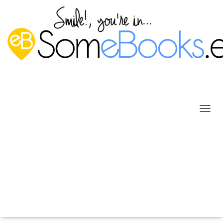
C
A
M
B
I
Evitar que Chrome-Chromium
A
muestre miniaturas en la página
R
M
de inicio
O
D
Publicado por
P. Ruiz
en
1 julio, 2016
O
D