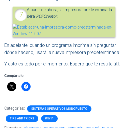
A partir de ahora, la impresora predeterminada
será
PDFCreator
.
En adelante, cuando un programa imprima sin preguntar
dónde hacerlo, usará la nueva impresora predeterminada.
Y esto es todo por el momento. Espero que te resulte útil.
Compártelo:
Categorías:
SISTEMAS OPERATIVOS MONOPUESTO
TIPS AND TRICKS
WIN11
Etiquetas:
chequear
comprobar
imprimir
manual
nueva