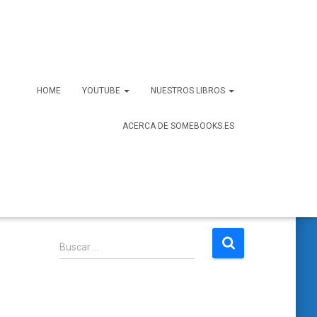
HOME
YOUTUBE
NUESTROS LIBROS
ACERCA DE SOMEBOOKS.ES
B
Buscar …
u
s
c
a