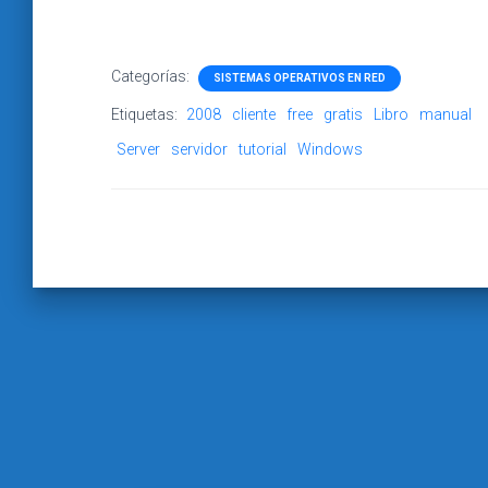
Categorías:
SISTEMAS OPERATIVOS EN RED
Etiquetas:
2008
cliente
free
gratis
Libro
manual
Server
servidor
tutorial
Windows