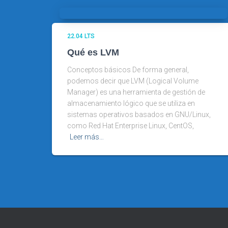
22.04 LTS
Qué es LVM
Conceptos básicos De forma general,
podemos decir que LVM (Logical Volume
Manager) es una herramienta de gestión de
almacenamiento lógico que se utiliza en
sistemas operativos basados en GNU/Linux,
como Red Hat Enterprise Linux, CentOS,
Leer más…