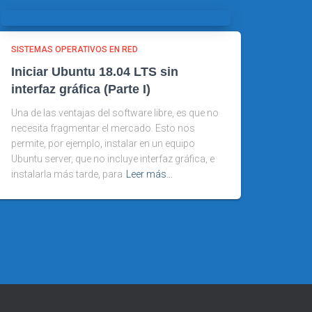
SISTEMAS OPERATIVOS EN RED
Iniciar Ubuntu 18.04 LTS sin
interfaz gráfica (Parte I)
Una de las ventajas del software libre, es que no
necesita fragmentar el mercado. Esto nos
permite, por ejemplo, instalar en un equipo
Ubuntu server, que no incluye interfaz gráfica, e
instalarla más tarde, para
Leer más…