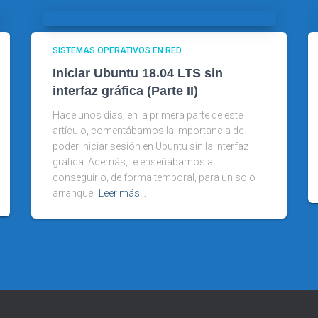
SISTEMAS OPERATIVOS EN RED
Iniciar Ubuntu 18.04 LTS sin
interfaz gráfica (Parte II)
Hace unos días, en la primera parte de este
artículo, comentábamos la importancia de
poder iniciar sesión en Ubuntu sin la interfaz
gráfica. Además, te enseñábamos a
conseguirlo, de forma temporal, para un solo
arranque.
Leer más…