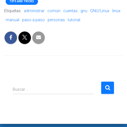
TIPS AND TRICKS
Etiquetas:
administrar
común
cuentas
gnu
GNU/Linux
linux
manual
paso a paso
personas
tutorial
B
Buscar …
u
s
c
a
r
: