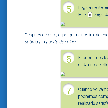
5
Lógicamente, e
letra
, seguid
e
Después de esto, el programa nos irá pidiend
subred
y la
puerta de enlace
.
6
Escribiremos lo
cada uno de ello
7
Cuando volvamos
podremos compr
realizado satis