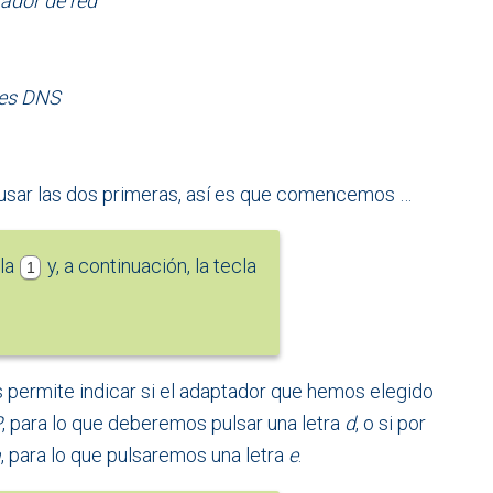
tador de red
res DNS
 usar las dos primeras, así es que comencemos …
cla
y, a continuación, la tecla
1
 permite indicar si el adaptador que hemos elegido
P
, para lo que deberemos pulsar una letra
d
, o si por
a
, para lo que pulsaremos una letra
e
.