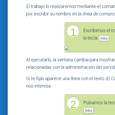
El trabajo lo realizaremos mediante el com
por escribir su nombre en la
línea de coman
1
Escribimos el 
la tecla
.
Intro
Al ejecutarlo, la ventana cambia para mostr
relacionadas con la administración del servid
Si te fijas aparece una línea con el texto
8) C
nos interesa.
2
Pulsamos la te
.
Intro