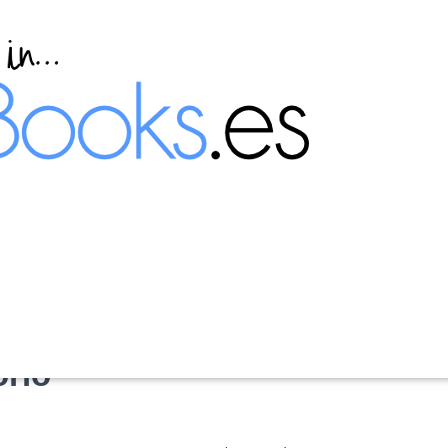
nes de red en Windows
orio