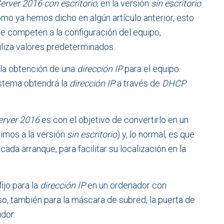
rver 2016 con escritorio
, en la versión
sin escritorio
mo ya hemos dicho en algún artículo anterior, esto
ue competen a la configuración del equipo,
iliza valores predeterminados.
a la obtención de una
dirección IP
para el equipo.
istema obtendrá la
dirección IP
a través de
DHCP
rver 2016
es con el objetivo de convertirlo en un
rimos a la versión
sin escritorio
) y, lo normal, es que
ada arranque, para facilitar su localización en la
ijo para la
dirección IP
en un ordenador con
aso, también para la máscara de subred, la puerta de
idor.