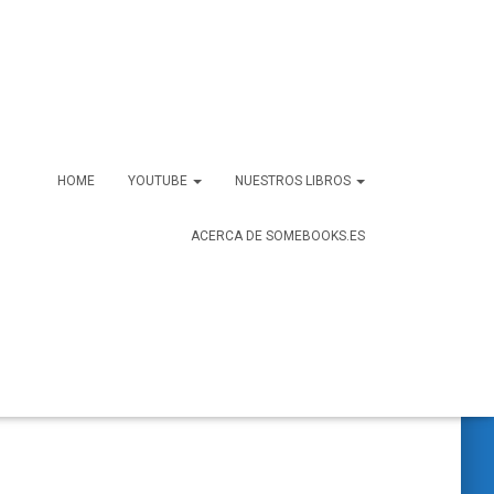
HOME
YOUTUBE
NUESTROS LIBROS
ACERCA DE SOMEBOOKS.ES
B
Buscar …
u
s
c
a
r