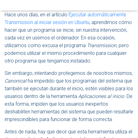
Publicado por
P. Ruiz
en
16 marzo, 2016
D
E
Hace unos días, en el artículo
Ejecutar automáticamente
N
Transmission al iniciar sesión en Ubuntu
, aprendimos cómo
A
V
hacer que un programa se inicie, sin nuestra intervención,
E
cada vez en usemos el ordenador. En esa ocasión,
G
utilizamos como excusa el programa
Transmission
, pero
A
C
podemos utilizar el mismo procedimiento para cualquier
I
otro programa que tengamos instalado.
Ó
N
Sin embargo, intentando protegernos de nosotros mismos,
Canonical
ha impedido que los programas del sistema que
también se ejecutan durante el inicio, estén visibles para los
usuarios dentro de la herramienta
Aplicaciones al inicio
. De
esta forma, impiden que los usuarios inexpertos
deshabiliten herramientas del sistema que pueden resultarle
imprescindibles para funcionar de forma correcta.
Antes de nada, hay que decir que esta herramienta utiliza el