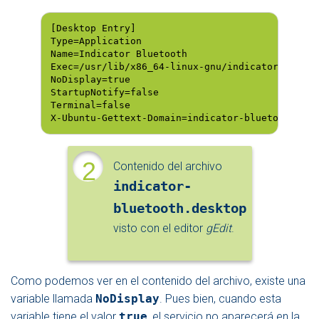
[Desktop Entry]

Type=Application

Name=Indicator Bluetooth

Exec=/usr/lib/x86_64-linux-gnu/indicator-blueto
NoDisplay=true

StartupNotify=false

Terminal=false

X-Ubuntu-Gettext-Domain=indicator-bluetooth
2
Contenido del archivo
indicator-
bluetooth.desktop
visto con el editor
gEdit
.
Como podemos ver en el contenido del archivo, existe una
variable llamada
NoDisplay
. Pues bien, cuando esta
variable tiene el valor
true
, el servicio no aparecerá en la