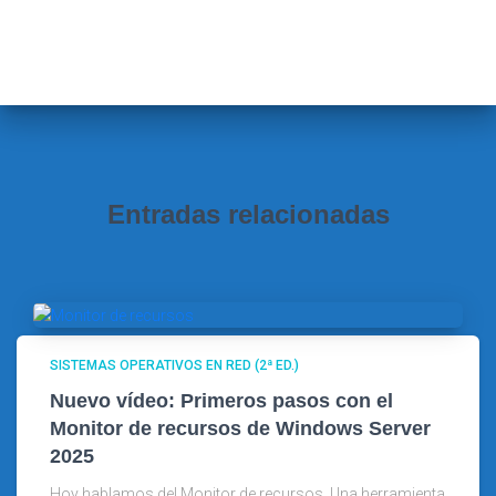
s
c
a
r
:
Entradas relacionadas
SISTEMAS OPERATIVOS EN RED (2ª ED.)
Nuevo vídeo: Primeros pasos con el
Monitor de recursos de Windows Server
2025
Hoy hablamos del Monitor de recursos. Una herramienta