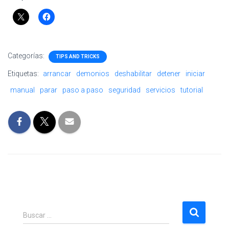
Categorías:
TIPS AND TRICKS
Etiquetas:
arrancar
demonios
deshabilitar
detener
iniciar
manual
parar
paso a paso
seguridad
servicios
tutorial
B
Buscar …
u