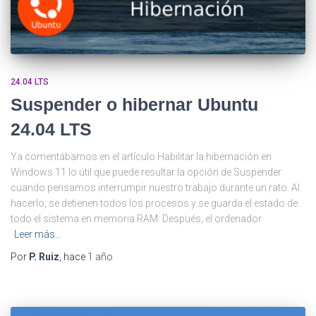
24.04 LTS
Suspender o hibernar Ubuntu
24.04 LTS
Ya comentábamos en el artículo Habilitar la hibernación en
Windows 11 lo útil que puede resultar la opción de Suspender
cuando pensamos interrumpir nuestro trabajo durante un rato. Al
hacerlo, se detienen todos los procesos y se guarda el estado de
todo el sistema en memoria RAM. Después, el ordenador
Leer más…
Por
P. Ruiz
, hace
1 año