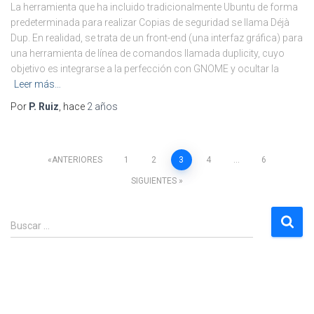
La herramienta que ha incluido tradicionalmente Ubuntu de forma
predeterminada para realizar Copias de seguridad se llama Déjà
Dup. En realidad, se trata de un front-end (una interfaz gráfica) para
una herramienta de línea de comandos llamada duplicity, cuyo
objetivo es integrarse a la perfección con GNOME y ocultar la
Leer más…
Por
P. Ruiz
, hace
2 años
Paginación
ANTERIORES
1
2
3
4
…
6
SIGUIENTES
de
B
entradas
Buscar …
u
s
c
a
r
: