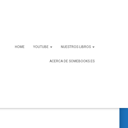
HOME
YOUTUBE
NUESTROS LIBROS
ACERCA DE SOMEBOOKS.ES
B
Buscar …
u
s
c
a