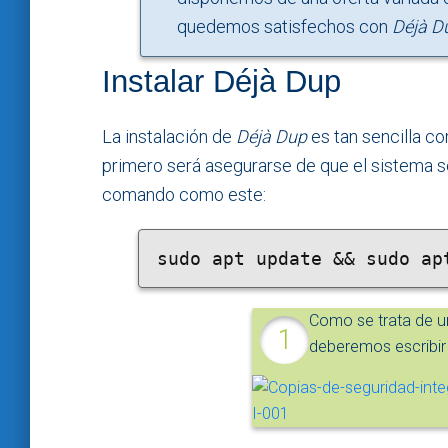
quedemos satisfechos con
Déjà D
Instalar Déjà Dup
La instalación de
Déjà Dup
es tan sencilla c
primero será asegurarse de que el sistema s
comando como este:
sudo apt update && sudo ap
Como se trata de un
deberemos escribir