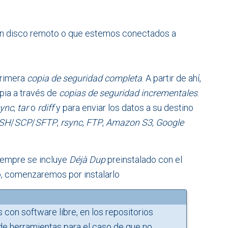
un disco remoto o que estemos conectados a
primera
copia de seguridad completa
. A partir de ahí,
pia a través de
copias de seguridad incrementales
.
sync
,
tar
o
rdiff
y para enviar los datos a su destino
SH
/
SCP
/
SFTP
,
rsync
,
FTP
,
Amazon S3
,
Google
iempre se incluye
Déjà Dup
preinstalado con el
lo, comenzaremos por instalarlo
on software libre, en los repositorios
de herramientas para el caso de que no