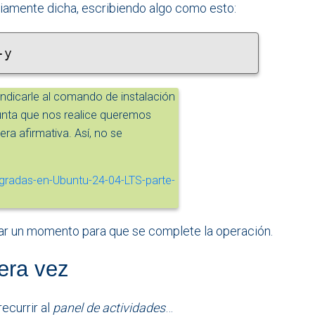
piamente dicha, escribiendo algo como esto:
-y
indicarle al comando de instalación
unta que nos realice queremos
ra afirmativa. Así, no se
ar un momento para que se complete la operación.
mera vez
currir al
panel de actividades
…