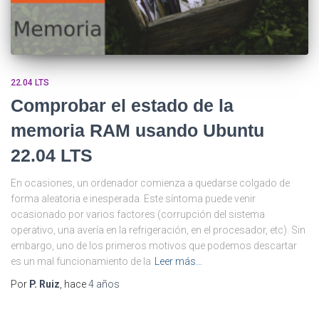
22.04 LTS
Comprobar el estado de la
memoria RAM usando Ubuntu
22.04 LTS
En ocasiones, un ordenador comienza a quedarse colgado de
forma aleatoria e inesperada. Este síntoma puede venir
ocasionado por varios factores (corrupción del sistema
operativo, una avería en la refrigeración, en el procesador, etc). Sin
embargo, uno de los primeros motivos que podemos descartar
es un mal funcionamiento de la
Leer más…
Por
P. Ruiz
, hace
4 años