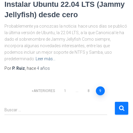
Instalar Ubuntu 22.04 LTS (Jammy
Jellyfish) desde cero
Probablemente ya conozcas la noticia: hace unos días se publicó
la última versión de Ubuntu, la 22.04 LTS, a la que Canonical le ha
dado el sobrenombre de Jammy Jellyfish Como siempre,
incorpora algunas novedades interesantes, entre las que
podemos incluir un mejor soporte de NTFS y Samba, uso
predeterminado
Leer más…
Por
P. Ruiz
, hace
4 años
Paginación
ANTERIORES
1
…
8
9
de
B
Buscar …
u
entradas
s
c