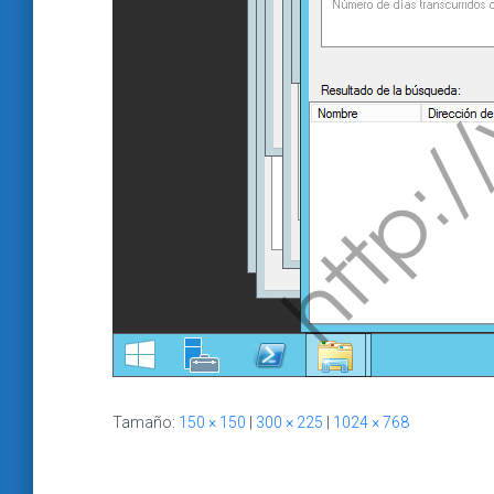
Tamaño:
150 × 150
|
300 × 225
|
1024 × 768