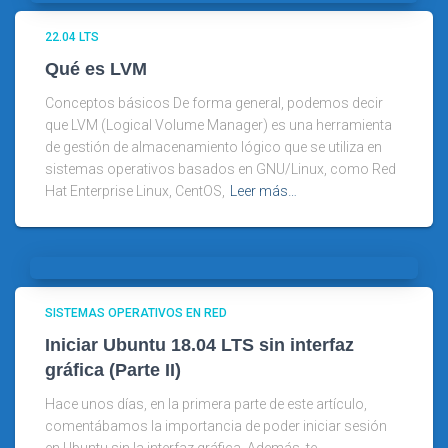
22.04 LTS
Qué es LVM
Conceptos básicos De forma general, podemos decir
que LVM (Logical Volume Manager) es una herramienta
de gestión de almacenamiento lógico que se utiliza en
sistemas operativos basados en GNU/Linux, como Red
Hat Enterprise Linux, CentOS,
Leer más…
SISTEMAS OPERATIVOS EN RED
Iniciar Ubuntu 18.04 LTS sin interfaz
gráfica (Parte II)
Hace unos días, en la primera parte de este artículo,
comentábamos la importancia de poder iniciar sesión
en Ubuntu sin la interfaz gráfica. Además, te