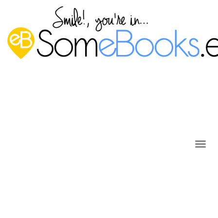
C
1.1. Arquitectura cliente/servidor
A
M
Publicado por
P. Ruiz
en
13 agosto, 2013
B
I
La arquitectura cliente/servidor persigue el objetivo de
A
procesar la información de un modo distribuido. De esta
R
M