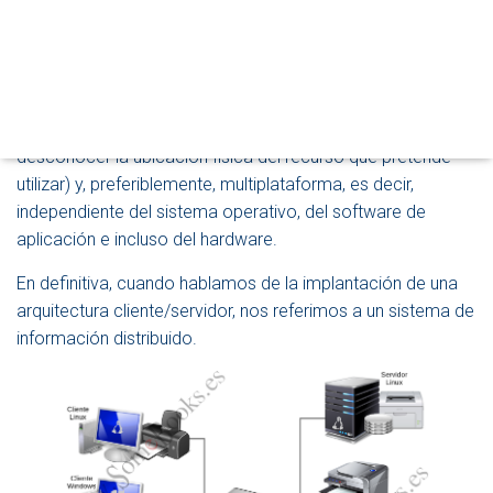
forma, los usuarios finales pueden estar dispersos en un
O
área geográfica más o menos extensa (un edificio, una
D
localidad, un país, …) y acceder a un conjunto común de
O
D
recursos compartidos.
E
N
Además, el acceso debe ser transparente (el cliente puede
A
desconocer la ubicación física del recurso que pretende
V
utilizar) y, preferiblemente, multiplataforma, es decir,
E
G
independiente del sistema operativo, del software de
A
aplicación e incluso del hardware.
C
I
En definitiva, cuando hablamos de la implantación de una
Ó
arquitectura cliente/servidor, nos referimos a un sistema de
N
información distribuido.