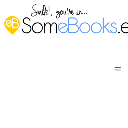
C
A
M
B
Agregar un nuevo disco en
I
Windows Server 2016
A
R
Publicado por
P. Ruiz
en
17 julio, 2017
M
O
Cuando administramos un servidor, es frecuente que
D
O