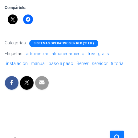
Compártelo:
Categorías:
SISTEMAS OPERATIVOS EN RED (2ª ED.)
Etiquetas:
administrar
almacenamiento
free
gratis
instalación
manual
paso a paso
Server
servidor
tutorial
B