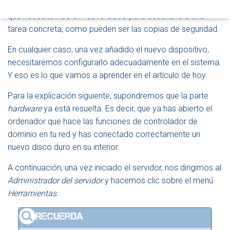
podamos necesitar más espacio de almacenamiento, o
D
que necesitemos un nuevo disco para destinarlo a una
E
tarea concreta, como pueden ser las copias de seguridad.
N
A
En cualquier caso, una vez añadido el nuevo dispositivo,
V
E
necesitaremos configurarlo adecuadamente en el sistema.
G
Y eso es lo que vamos a aprender en el artículo de hoy.
A
C
Para la explicación siguiente, supondremos que la parte
I
Ó
hardware
ya está resuelta. Es decir, que ya has abierto el
N
ordenador que hace las funciones de controlador de
dominio en tu red y has conectado correctamente un
nuevo disco duro en su interior.
A continuación, una vez iniciado el servidor, nos dirigimos al
Administrador del servidor
y hacemos clic sobre el menú
Herramientas
.