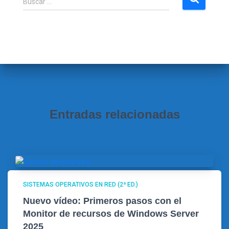
Buscar …
u
s
c
a
r
:
Entradas relacionadas
SISTEMAS OPERATIVOS EN RED (2ª ED.)
Nuevo vídeo: Primeros pasos con el
Monitor de recursos de Windows Server
2025