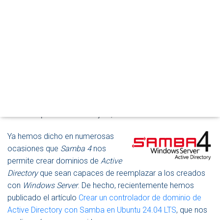
A
R
M
O
D
O
D
Administrar Samba como
E
N
controlador de dominio desde
A
V
Windows 11 con RSAT
E
Publicado por
P. Ruiz
en
17 julio, 2025
G
A
C
Ya hemos dicho en numerosas
I
ocasiones que
Samba 4
nos
Ó
permite crear dominios de
Active
N
Directory
que sean capaces de reemplazar a los creados
con
Windows Server
. De hecho, recientemente hemos
publicado el artículo
Crear un controlador de dominio de
Active Directory con Samba en Ubuntu 24.04 LTS
, que nos