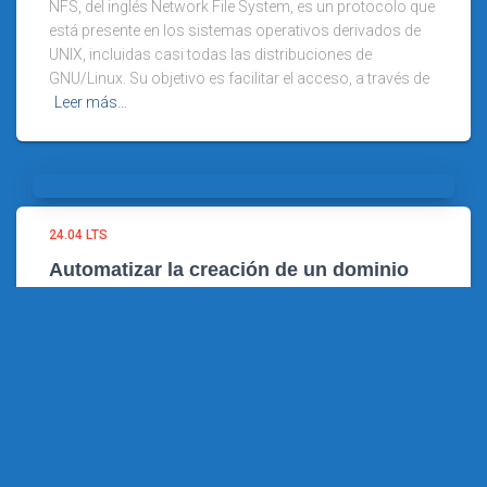
NFS, del inglés Network File System, es un protocolo que
está presente en los sistemas operativos derivados de
UNIX, incluidas casi todas las distribuciones de
GNU/Linux. Su objetivo es facilitar el acceso, a través de
Leer más…
24.04 LTS
Automatizar la creación de un dominio
Samba en Ubuntu 24.04 LTS con un
script
Hace unos días te explicábamos cómo Crear un
controlador de dominio de Active Directory con Samba
en Ubuntu 24.04 LTS. Sin embargo, soy consciente de
que se trata de un trabajo algo pesado, porque son
Leer más…