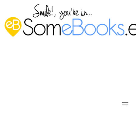
C
A
M
B
I