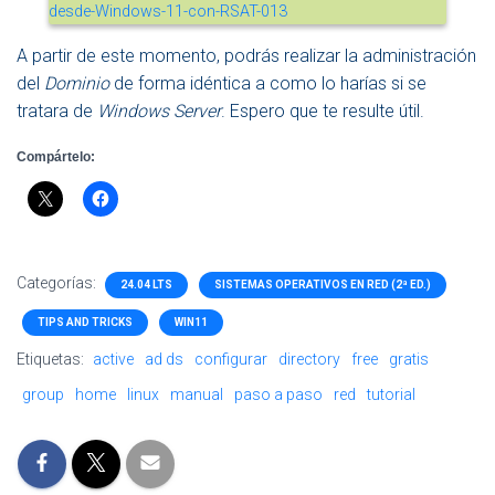
A partir de este momento, podrás realizar la administración
del
Dominio
de forma idéntica a como lo harías si se
tratara de
Windows Server
. Espero que te resulte útil.
Compártelo:
Categorías:
24.04 LTS
SISTEMAS OPERATIVOS EN RED (2ª ED.)
TIPS AND TRICKS
WIN11
Etiquetas:
active
ad ds
configurar
directory
free
gratis
group
home
linux
manual
paso a paso
red
tutorial