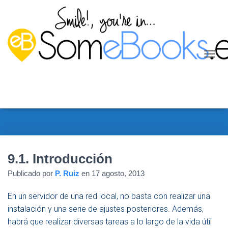
C
A
M
B
I
A
R
M
O
D
9.1. Introducción
O
D
Publicado por
P. Ruiz
en
17 agosto, 2013
E
N
En un servidor de una red local, no basta con realizar una
A
V
instalación y una serie de ajustes posteriores. Además,
E
habrá que realizar diversas tareas a lo largo de la vida útil
G