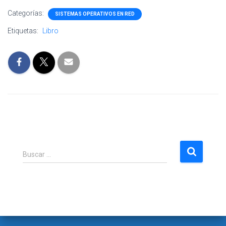
Categorías:
SISTEMAS OPERATIVOS EN RED
Etiquetas:
Libro
B
Buscar …
u
s
c
a
r
: