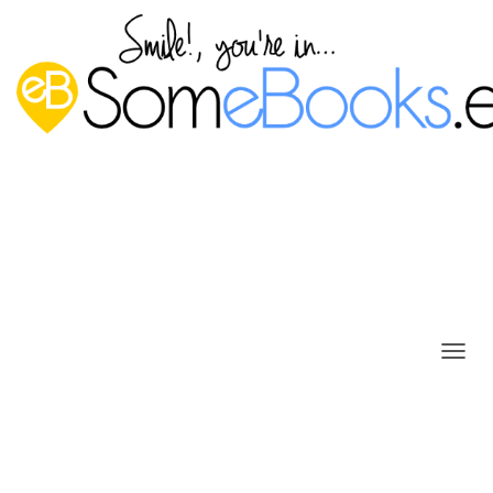
8.4. Otras opciones del disco de
C
A
instalación
M
Publicado por
P. Ruiz
en
16 agosto, 2013
B
I
A
Además del proceso de instalación que hemos detallado
R