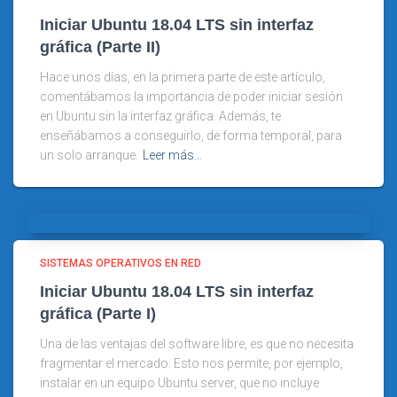
Iniciar Ubuntu 18.04 LTS sin interfaz
gráfica (Parte II)
Hace unos días, en la primera parte de este artículo,
comentábamos la importancia de poder iniciar sesión
en Ubuntu sin la interfaz gráfica. Además, te
enseñábamos a conseguirlo, de forma temporal, para
un solo arranque.
Leer más…
SISTEMAS OPERATIVOS EN RED
Iniciar Ubuntu 18.04 LTS sin interfaz
gráfica (Parte I)
Una de las ventajas del software libre, es que no necesita
fragmentar el mercado. Esto nos permite, por ejemplo,
instalar en un equipo Ubuntu server, que no incluye