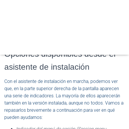
en el apartado anterior, el
Live CD
de
Ubuntu
nos ofrece
M
otras opciones que pueden resultar de ayuda en algunas
O
D
situaciones. Dichas opciones están disponibles en dos
O
momentos diferentes: Desde el propio asistente de
D
instalación y antes de que se muestre en pantalla dicho
E
N
asistente.
A
V
Opciones disponibles desde el
E
G
asistente de instalación
A
C
I
Con el asistente de instalación en marcha, podemos ver
Ó
N
que, en la parte superior derecha de la pantalla aparecen
una serie de indicadores. La mayoría de ellos aparecerán
también en la versión instalada, aunque no todos. Vamos a
repasarlos brevemente a continuación para ver en qué
pueden ayudarnos:
Indicador del menú de sesión (Session menu