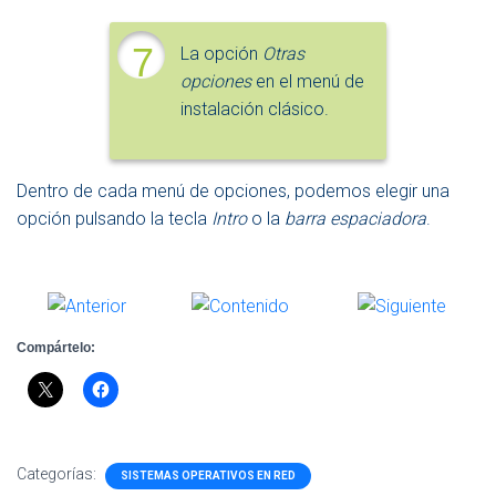
7
La opción
Otras
opciones
en el menú de
instalación clásico.
Dentro de cada menú de opciones, podemos elegir una
opción pulsando la tecla
Intro
o la
barra espaci
adora
.
Compártelo:
Categorías:
SISTEMAS OPERATIVOS EN RED