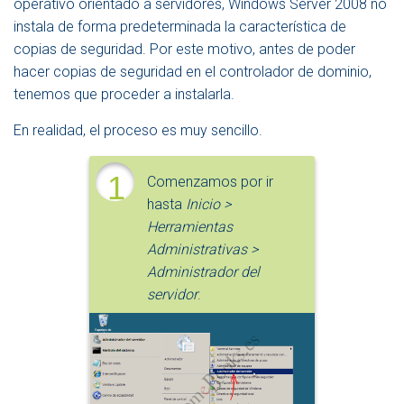
operativo orientado a servidores, Windows Server 2008 no
E
instala de forma predeterminada la característica de
N
A
copias de seguridad. Por este motivo, antes de poder
V
hacer copias de seguridad en el controlador de dominio,
E
tenemos que proceder a instalarla.
G
A
En realidad, el proceso es muy sencillo.
C
I
Ó
1
Comenzamos por ir
N
hasta
Inicio >
Herramientas
Administrativas >
Administrador del
servidor
.