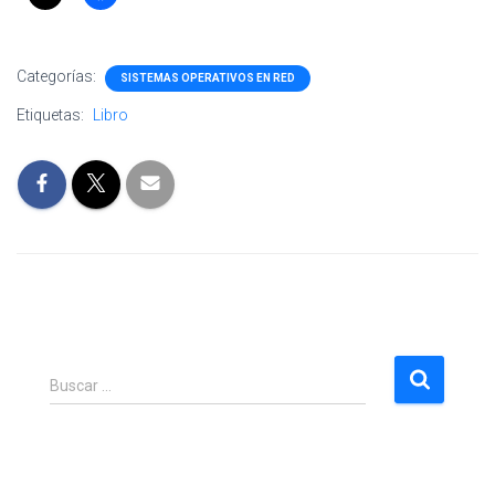
Categorías:
SISTEMAS OPERATIVOS EN RED
Etiquetas:
Libro
B
Buscar …
u
s
c
a