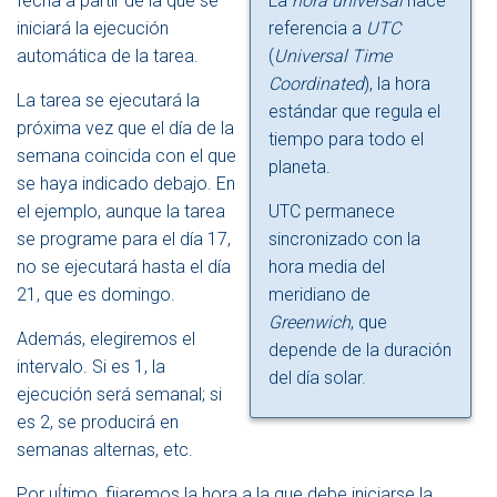
fecha a partir de la que se
La
hora universal
hace
iniciará la ejecución
referencia a
UTC
automática de la tarea.
(
Universal Time
Coordinated
), la hora
La tarea se ejecutará la
estándar que regula el
próxima vez que el día de la
tiempo para todo el
semana coincida con el que
planeta.
se haya indicado debajo. En
el ejemplo, aunque la tarea
UTC permanece
se programe para el día 17,
sincronizado con la
no se ejecutará hasta el día
hora media del
21, que es domingo.
meridiano de
Greenwich
, que
Además, elegiremos el
depende de la duración
intervalo. Si es 1, la
del día solar.
ejecución será semanal; si
es 2, se producirá en
semanas alternas, etc.
Por uĺtimo, fijaremos la hora a la que debe iniciarse la