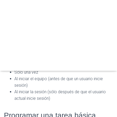
E
Una de sus ventajas es que incorpora una biblioteca de
G
tareas programadas que las mantiene organizadas y
A
C
accesibles y desde donde resulta fácil administrarlas
I
(deshabilitarlas, modificarlas, eliminarlas o ejecutarlas).
Ó
N
En
Windows Server 2008
, la frecuencia con la que se repita
la acción puede ser:
Diariamente
Semanalmente
Mensualmente
Sólo una vez
Al iniciar el equipo (antes de que un usuario inicie
sesión)
Al iniciar la sesión (sólo después de que el usuario
actual inicie sesión)
Programar una tarea básica