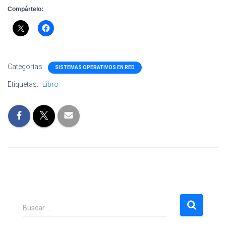
Compártelo:
Categorías:
SISTEMAS OPERATIVOS EN RED
Etiquetas:
Libro
B
Buscar …
u
s