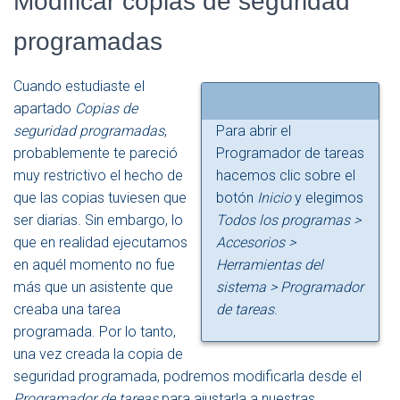
Modificar copias de seguridad
programadas
Cuando estudiaste el
apartado
Copias de
seguridad programadas
,
Para abrir el
probablemente te pareció
Programador de tareas
muy restrictivo el hecho de
hacemos clic sobre el
que las copias tuviesen que
botón
Inicio
y elegimos
ser diarias. Sin embargo, lo
Todos los programas >
que en realidad ejecutamos
Accesorios >
en aquél momento no fue
Herramientas del
más que un asistente que
sistema > Programador
creaba una tarea
de tareas
.
programada. Por lo tanto,
una vez creada la copia de
seguridad programada, podremos modificarla desde el
Programador de tareas
para ajustarla a nuestras