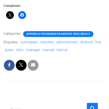
Compártelo:
Categorías:
APRENDE A PROGRAMAR EN ANDROID: NIVEL BÁSICO
Etiquetas:
actividades
activities
administrador
Android
free
gratis
Libro
manager
manual
tutorial
B