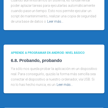
Cuando administramos un sistema, es fundamental
poder aplazar tareas para ejecutarlas automáticamente
cuando pase un tiempo. Esto nos permite ejecutar un
script de mantenimiento, realizar una copia de seguridad
de una base de datos o
Leer más…
APRENDE A PROGRAMAR EN ANDROID: NIVEL BÁSICO
6.8. Probando, probando
Ya sólo nos queda probar la aplicación en un dispositivo
real. Para conseguirlo, quizás la forma más sencilla sea
conectar el dispositivo a nuestro ordenador, vía USB. Si
no lo has hecho nunca, es un
Leer más…