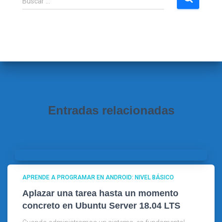
Buscar …
u
s
c
a
r
:
Entradas relacionadas
APRENDE A PROGRAMAR EN ANDROID: NIVEL BÁSICO
Aplazar una tarea hasta un momento
concreto en Ubuntu Server 18.04 LTS