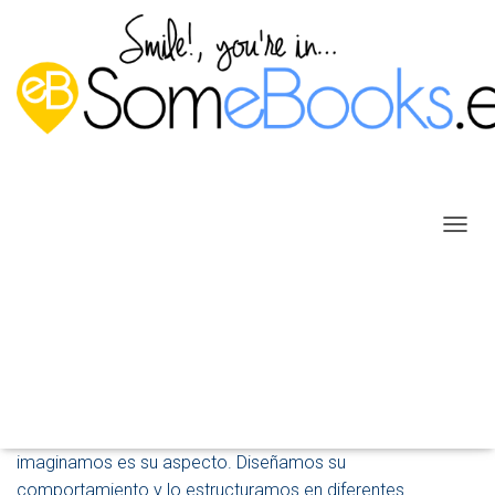
C
A
M
B
I
4.2. Interfaz de una aplicación
A
R
Publicado por
P. Ruiz
en
5 agosto, 2013
M
O
D
Cuando pensamos en una aplicación, lo primero que
O
imaginamos es su aspecto. Diseñamos su
D
comportamiento y lo estructuramos en diferentes
E