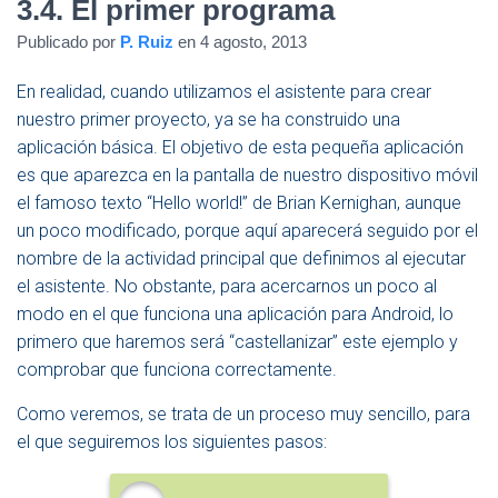
3.4. El primer programa
N
Publicado por
P. Ruiz
en
4 agosto, 2013
A
V
E
En realidad, cuando utilizamos el asistente para crear
G
nuestro primer proyecto, ya se ha construido una
A
aplicación básica. El objetivo de esta pequeña aplicación
C
I
es que aparezca en la pantalla de nuestro dispositivo móvil
Ó
el famoso texto “Hello world!” de Brian Kernighan, aunque
N
un poco modificado, porque aquí aparecerá seguido por el
nombre de la actividad principal que definimos al ejecutar
el asistente. No obstante, para acercarnos un poco al
modo en el que funciona una aplicación para Android, lo
primero que haremos será “castellanizar” este ejemplo y
comprobar que funciona correctamente.
Como veremos, se trata de un proceso muy sencillo, para
el que seguiremos los siguientes pasos: