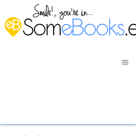
C
A
M
B
I
A
R
M
O
D
O
D
E