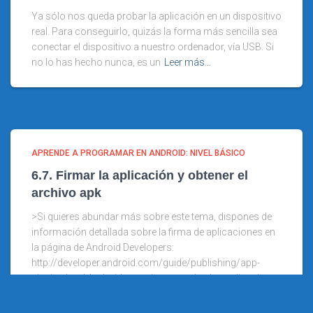
Ya sólo nos queda probar la aplicación en un dispositivo
real. Para conseguirlo, quizás la forma más sencilla sea
conectar el dispositivo a nuestro ordenador, vía USB. Si
no lo has hecho nunca, es un
Leer más…
APRENDE A PROGRAMAR EN ANDROID: NIVEL BÁSICO
6.7. Firmar la aplicación y obtener el
archivo apk
>Si quieres abundar más sobre este tema, dispones de
información detallada sobre la firma de aplicaciones en
la página de Android Developers:
http://developer.android.com/guide/publishing/app-
signing.html Android necesita que todas las aplicaciones
que se instalen estén firmadas digitalmente
Leer más…