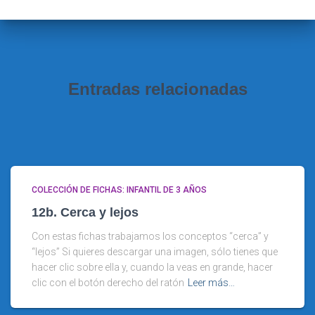
r
:
Entradas relacionadas
COLECCIÓN DE FICHAS: INFANTIL DE 3 AÑOS
12b. Cerca y lejos
Con estas fichas trabajamos los conceptos “cerca” y
“lejos” Si quieres descargar una imagen, sólo tienes que
hacer clic sobre ella y, cuando la veas en grande, hacer
clic con el botón derecho del ratón
Leer más…