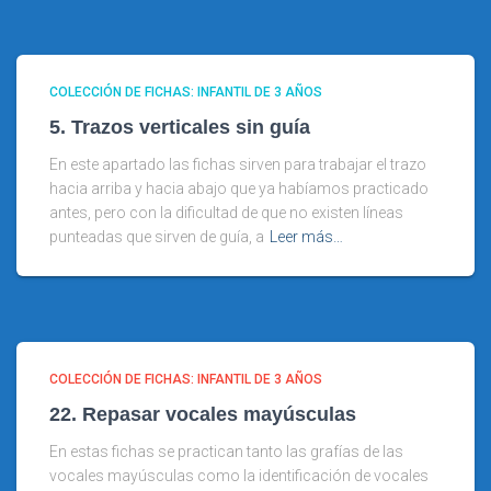
COLECCIÓN DE FICHAS: INFANTIL DE 3 AÑOS
5. Trazos verticales sin guía
En este apartado las fichas sirven para trabajar el trazo
hacia arriba y hacia abajo que ya habíamos practicado
antes, pero con la dificultad de que no existen líneas
punteadas que sirven de guía, a
Leer más…
COLECCIÓN DE FICHAS: INFANTIL DE 3 AÑOS
22. Repasar vocales mayúsculas
En estas fichas se practican tanto las grafías de las
vocales mayúsculas como la identificación de vocales