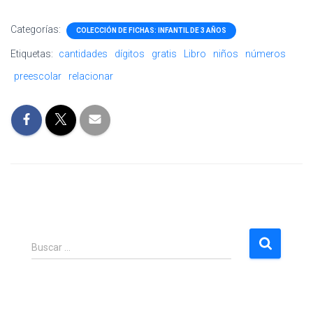
Categorías:
COLECCIÓN DE FICHAS: INFANTIL DE 3 AÑOS
Etiquetas:
cantidades
dígitos
gratis
Libro
niños
números
preescolar
relacionar
B
Buscar …
u
s
c
a