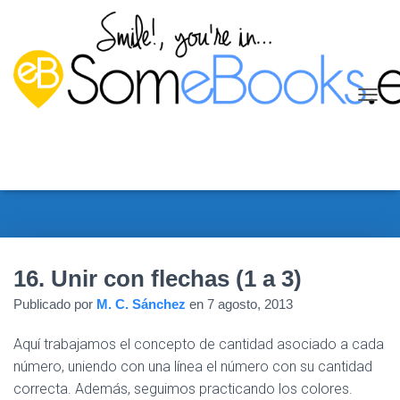
C
A
M
B
I
A
R
M
O
D
16. Unir con flechas (1 a 3)
O
D
Publicado por
M. C. Sánchez
en
7 agosto, 2013
E
N
Aquí trabajamos el concepto de cantidad asociado a cada
A
V
número, uniendo con una línea el número con su cantidad
E
correcta. Además, seguimos practicando los colores.
G