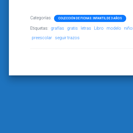
Categorías:
COLECCIÓN DE FICHAS: INFANTIL DE 3 AÑOS
Etiquetas:
grafías
gratis
letras
Libro
modelo
niño
preescolar
seguir trazos