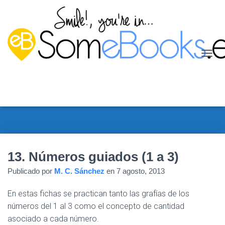
C
A
M
B
I
A
R
M
O
D
13. Números guiados (1 a 3)
O
D
Publicado por
M. C. Sánchez
en
7 agosto, 2013
E
N
En estas fichas se practican tanto las grafías de los
A
V
números del 1 al 3 como el concepto de cantidad
E
asociado a cada número.
G