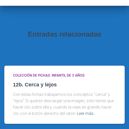
r
:
Entradas relacionadas
COLECCIÓN DE FICHAS: INFANTIL DE 3 AÑOS
12b. Cerca y lejos
Con estas fichas trabajamos los conceptos “cerca” y
“lejos” Si quieres descargar una imagen, sólo tienes que
hacer clic sobre ella y, cuando la veas en grande, hacer
clic con el botón derecho del ratón
Leer más…