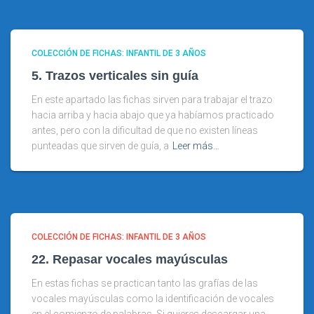
COLECCIÓN DE FICHAS: INFANTIL DE 3 AÑOS
5. Trazos verticales sin guía
En este apartado las fichas sirven para trabajar el trazo
hacia arriba y hacia abajo que ya habíamos practicado
antes, pero con la dificultad de que no existen líneas
punteadas que sirven de guía, a
Leer más…
COLECCIÓN DE FICHAS: INFANTIL DE 3 AÑOS
22. Repasar vocales mayúsculas
En estas fichas se practican tanto las grafías de las
vocales mayúsculas como la identificación de vocales