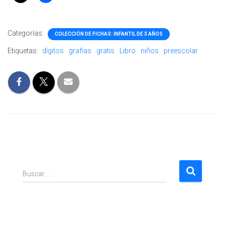
Categorías:
COLECCIÓN DE FICHAS: INFANTIL DE 3 AÑOS
Etiquetas:
dígitos
grafías
gratis
Libro
niños
preescolar
B
Buscar …
u
s
c
a