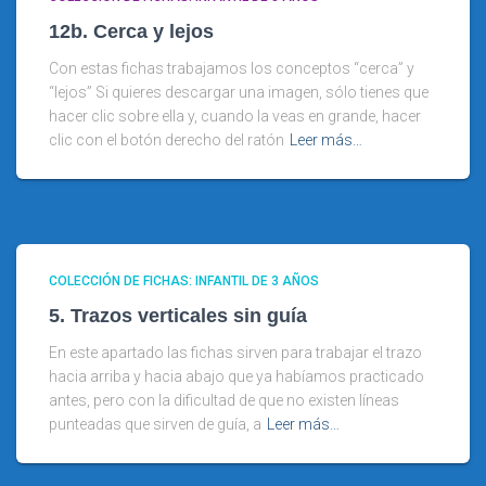
12b. Cerca y lejos
Con estas fichas trabajamos los conceptos “cerca” y
“lejos” Si quieres descargar una imagen, sólo tienes que
hacer clic sobre ella y, cuando la veas en grande, hacer
clic con el botón derecho del ratón
Leer más…
COLECCIÓN DE FICHAS: INFANTIL DE 3 AÑOS
5. Trazos verticales sin guía
En este apartado las fichas sirven para trabajar el trazo
hacia arriba y hacia abajo que ya habíamos practicado
antes, pero con la dificultad de que no existen líneas
punteadas que sirven de guía, a
Leer más…