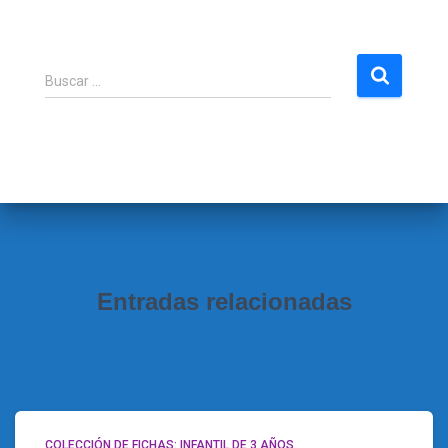
B
Buscar …
u
s
c
a
r
:
Entradas relacionadas
COLECCIÓN DE FICHAS: INFANTIL DE 3 AÑOS