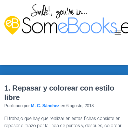
C
A
M
B
I
A
R
M
O
D
1. Repasar y colorear con estilo
O
libre
D
E
Publicado por
M. C. Sánchez
en
6 agosto, 2013
N
A
El trabajo que hay que realizar en estas fichas consiste en
V
E
repasar el trazo por la línea de puntos y, después, colorear