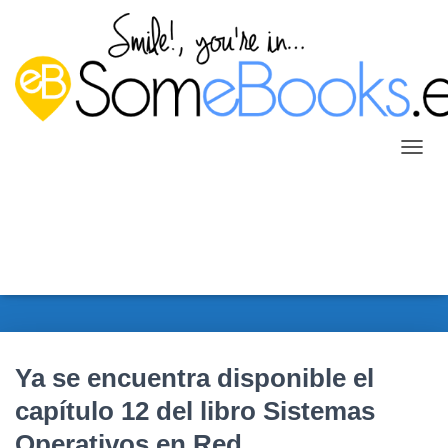
C
A
M
B
I
A
R
M
O
D
O
Ya se encuentra disponible el
D
E
capítulo 12 del libro Sistemas
N
A
Operativos en Red
V