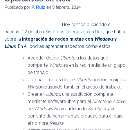
E
Publicado por
P. Ruiz
en
9 febrero, 2014
G
A
C
Hoy hemos publicado el
I
capítulo 12 del libro
Sistemas Operativos en Red
, que habla
Ó
sobre la
Integración de redes mixtas con
Windows
y
N
Linux
. En él, podrás aprender aspectos cómo estos:
Acceder desde
Ubuntu
a los datos que
comparte
Windows
en la red mediante un grupo
de trabajo.
Compartir datos desde
Ubuntu
con los equipos
Windows
usando también el grupo de trabajo.
Crear en
Ubuntu
una sustitución completa
mediante software libre para el
Directorio Activo
de
Windows Server
utilizando
Samba 4
y un
conjunto de herramientas creadas para él bajo
el nombre
Resara