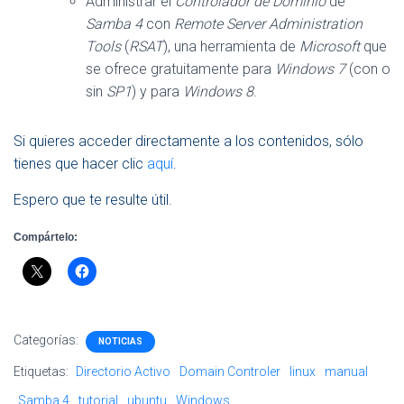
Administrar el
Controlador de Dominio
de
Samba 4
con
Remote Server Administration
Tools
(
RSAT
), una herramienta de
Microsoft
que
se ofrece gratuitamente para
Windows 7
(con o
sin
SP1
) y para
Windows 8
.
Si quieres acceder directamente a los contenidos, sólo
tienes que hacer clic
aquí
.
Espero que te resulte útil.
Compártelo:
Categorías:
NOTICIAS
Etiquetas:
Directorio Activo
Domain Controler
linux
manual
Samba 4
tutorial
ubuntu
Windows